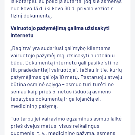
laikotarpiu, su policija sutarta, jog šie asmenys
nuo kovo 13 d. iki kovo 30 d. privalo vežiotis
fizinį dokumentą.
Vairuotojo pažymėjimą galima užsisakyti
internetu
„Regitra“ yra sudariusi galimybę klientams
vairuotojo pažymėjimą užsisakyti nuotoliniu
būdu. Dokumentą internetu gali pasikeisti ne
tik pradedantieji vairuotojai, tačiau ir tie, kurių
pažymėjimas galioja 10 metų. Pastaruoju atveju
būtina esminė sąlyga – asmuo turi turėti ne
seniau kaip prieš 5 metus išduotą asmens
tapatybės dokumentą ir galiojančią el.
medicininę pažymą.
Tuo tarpu jei vairavimo egzaminus asmuo laikė
prieš dvejus metus, visus reikalingus
duomenis, t. y., medicininę pažymą, asmens