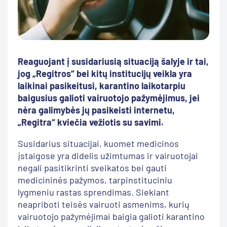
Reaguojant į susidariusią situaciją šalyje ir tai,
jog „Regitros“ bei kitų institucijų veikla yra
laikinai pasikeitusi, karantino laikotarpiu
baigusius galioti vairuotojo pažymėjimus, jei
nėra galimybės jų pasikeisti internetu,
„Regitra“ kviečia vežiotis su savimi.
Susidarius situacijai, kuomet medicinos
įstaigose yra didelis užimtumas ir vairuotojai
negali pasitikrinti sveikatos bei gauti
medicininės pažymos, tarpinstituciniu
lygmeniu rastas sprendimas. Siekiant
neapriboti teisės vairuoti asmenims, kurių
vairuotojo pažymėjimai baigia galioti karantino