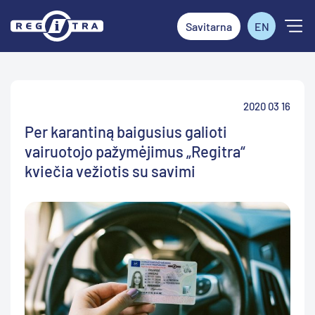
Savitarna
EN
2020 03 16
Per karantiną baigusius galioti
vairuotojo pažymėjimus „Regitra“
kviečia vežiotis su savimi