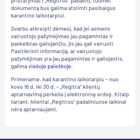
pristatymas į „Regitros“ padalinį, tuomet
dokumentą bus galima atsiimti pasibaigus
karantino laikotarpiui.
Svarbu atkreipti dėmesį, kad jei asmens
vairuotojo pažymėjimas jau pagamintas ir
paskelbtas galiojančiu, jis jau gali vairuoti.
Pasitikrinti informaciją, ar vairuotojo
pažymėjimas yra jau pagamintas ir galiojantis,
galima
viešoje paieškoje
.
Primename, kad karantino laikotarpiu – nuo
kovo 16 d. iki 30 d. – „Regitra“ klientų
aptarnavimą perkelia į elektroninę erdvę. Kitaip
tariant, klientai „Regitros“ padaliniuose laikinai
nėra aptarnaujami.