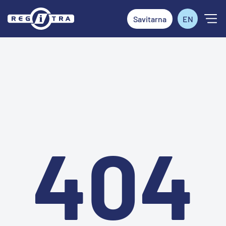
Savitarna
EN
404