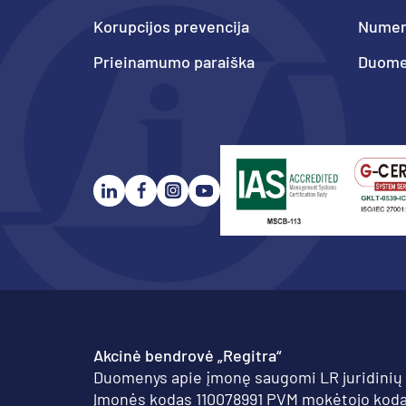
Korupcijos prevencija
Numeri
Prieinamumo paraiška
Duome
Akcinė bendrovė „Regitra“
Duomenys apie įmonę saugomi LR juridinių
Įmonės kodas 110078991 PVM mokėtojo koda