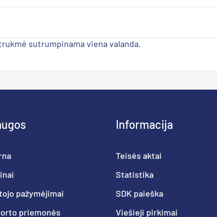
 trukmė sutrumpinama viena valanda.
augos
Informacija
rna
Teisės aktai
inai
Statistika
tojo pažymėjimai
SDK paieška
porto priemonės
Viešieji pirkimai