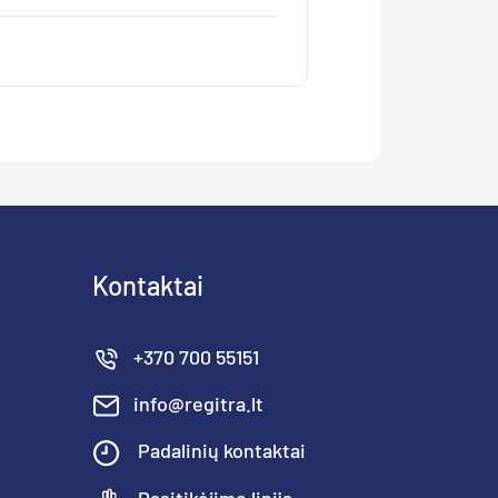
Kontaktai
+370 700 55151
info@regitra.lt
Padalinių kontaktai
Pasitikėjimo linija