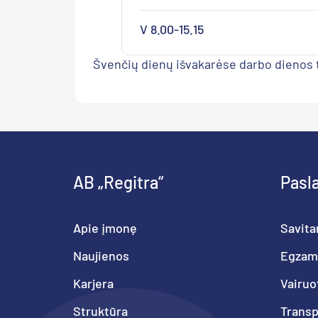
V 8.00-15.15
Švenčių dienų išvakarėse darbo dienos
AB „Regitra“
Pasl
Apie įmonę
Savita
Naujienos
Egzam
Karjera
Vairuo
Struktūra
Trans