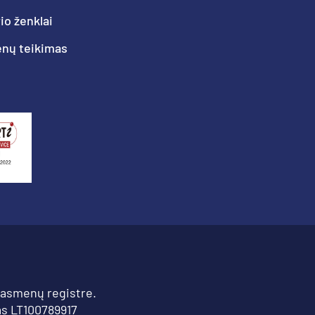
o ženklai
nų teikimas
 asmenų registre.
s LT100789917