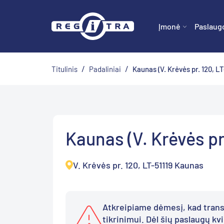
Įmonė
Paslaug
/
/
Titulinis
Padaliniai
Kaunas (V. Krėvės pr. 120, L
Kaunas (V. Krėvės pr
V. Krėvės pr. 120, LT-51119 Kaunas
Atkreipiame dėmesį, kad trans
tikrinimui. Dėl šių paslaugų kvi