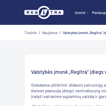
Įmonė
Paslaug
/
/
Titulinis
Naujienos
Valstybės įmonė „Regitra“ į
Valstybės įmonė „Regitra“ įdiegs
Siekdama užtikrinti didesnį vairuotojų
šiemet planuoja įdiegti centralizuotą s
įrašyti vairavimo egzaminų vaizdą ir gar