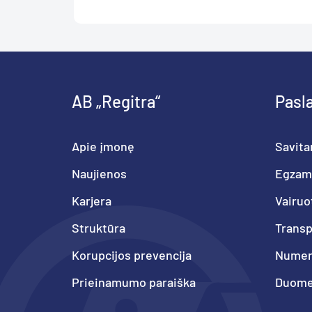
AB „Regitra“
Pasl
Apie įmonę
Savita
Naujienos
Egzam
Karjera
Vairuo
Struktūra
Trans
Korupcijos prevencija
Numeri
Prieinamumo paraiška
Duome