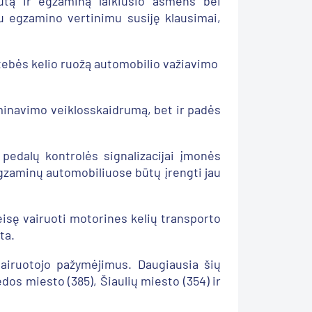
tą ir egzaminą laikiusio asmens bei
su egzamino vertinimu susiję klausimai,
tebės kelio ruožą automobilio važiavimo
minavimo veiklosskaidrumą, bet ir padės
pedalų kontrolės signalizacijai įmonės
egzaminų automobiliuose būtų įrengti jau
isę vairuoti motorines kelių transporto
ta.
vairuotojo pažymėjimus. Daugiausia šių
dos miesto (385), Šiaulių miesto (354) ir