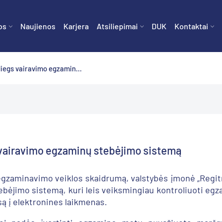
os
Naujienos
Karjera
Atsiliepimai
DUK
Kontaktai
diegs vairavimo egzamin...
 vairavimo egzaminų stebėjimo sistemą
 egzaminavimo veiklos skaidrumą, valstybės įmonė „Reg
tebėjimo sistemą, kuri leis veiksmingiau kontroliuoti e
są į elektronines laikmenas.