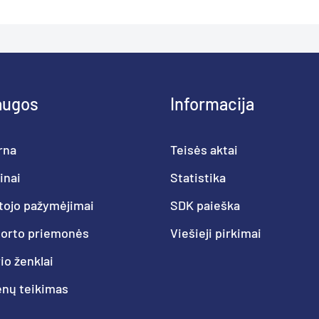
augos
Informacija
rna
Teisės aktai
inai
Statistika
tojo pažymėjimai
SDK paieška
porto priemonės
Viešieji pirkimai
o ženklai
nų teikimas