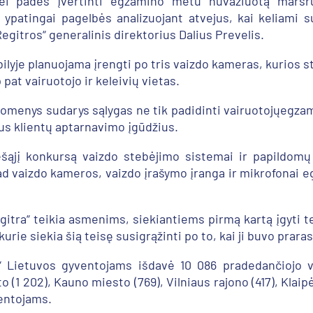
i padės įvertinti egzamino metu nuvažiuotą maršru
ypatingai pagelbės analizuojant atvejus, kai keliami 
egitros“ generalinis direktorius Dalius Prevelis.
je planuojama įrengti po tris vaizdo kameras, kurios s
 pat vairuotojo ir keleivių vietas.
omenys sudarys sąlygas ne tik padidinti vairuotojųegza
us klientų aptarnavimo įgūdžius.
ešąjį konkursą vaizdo stebėjimo sistemai ir papildomų 
ad vaizdo kameros, vaizdo įrašymo įranga ir mikrofonai 
itra“ teikia asmenims, siekiantiems pirmą kartą įgyti te
ie siekia šią teisę susigrąžinti po to, kai ji buvo praras
a“ Lietuvos gyventojams išdavė 10 086 pradedančiojo 
(1 202), Kauno miesto (769), Vilniaus rajono (417), Klaipė
ventojams.