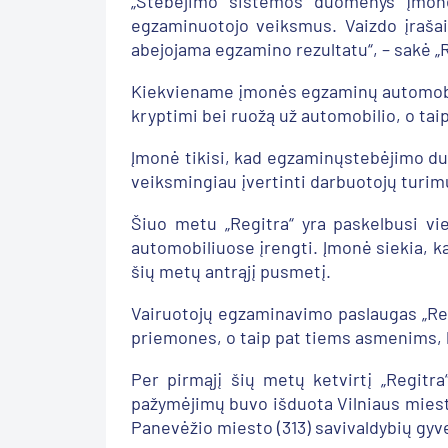
„Stebėjimo sistemos duomenys įmone
egzaminuotojo veiksmus. Vaizdo įrašai 
abejojama egzamino rezultatu“, – sakė „R
Kiekviename įmonės egzaminų automobily
kryptimi bei ruožą už automobilio, o taip
Įmonė tikisi, kad egzaminųstebėjimo du
veiksmingiau įvertinti darbuotojų turim
Šiuo metu „Regitra“ yra paskelbusi vi
automobiliuose įrengti. Įmonė siekia, k
šių metų antrąjį pusmetį.
Vairuotojų egzaminavimo paslaugas „Reg
priemones, o taip pat tiems asmenims, kur
Per pirmąjį šių metų ketvirtį „Regitr
pažymėjimų buvo išduota Vilniaus miesto 
Panevėžio miesto (313) savivaldybių gy