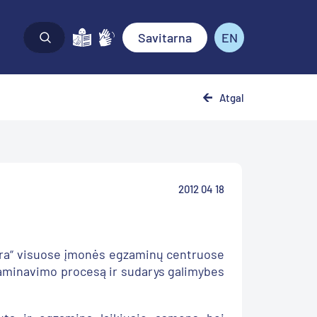
Savitarna
EN
Atgal
2012 04 18
itra“ visuose įmonės egzaminų centruose
gzaminavimo procesą ir sudarys galimybes