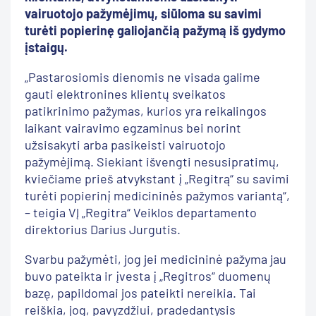
vairuotojo pažymėjimų, siūloma su savimi
turėti popierinę galiojančią pažymą iš gydymo
įstaigų.
„Pastarosiomis dienomis ne visada galime
gauti elektronines klientų sveikatos
patikrinimo pažymas, kurios yra reikalingos
laikant vairavimo egzaminus bei norint
užsisakyti arba pasikeisti vairuotojo
pažymėjimą. Siekiant išvengti nesusipratimų,
kviečiame prieš atvykstant į „Regitrą“ su savimi
turėti popierinį medicininės pažymos variantą“,
– teigia VĮ „Regitra“ Veiklos departamento
direktorius Darius Jurgutis.
Svarbu pažymėti, jog jei medicininė pažyma jau
buvo pateikta ir įvesta į „Regitros“ duomenų
bazę, papildomai jos pateikti nereikia. Tai
reiškia, jog, pavyzdžiui, pradedantysis