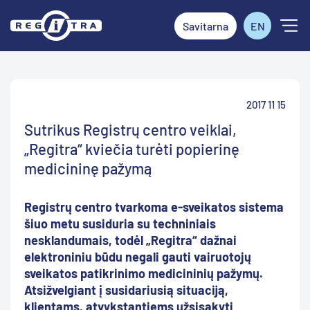
Savitarna
EN
2017 11 15
Sutrikus Registrų centro veiklai,
„Regitra“ kviečia turėti popierinę
medicininę pažymą
Registrų centro tvarkoma e-sveikatos sistema
šiuo metu susiduria su techniniais
nesklandumais, todėl „Regitra“ dažnai
elektroniniu būdu negali gauti vairuotojų
sveikatos patikrinimo medicininių pažymų.
Atsižvelgiant į susidariusią situaciją,
klientams, atvykstantiems užsisakyti