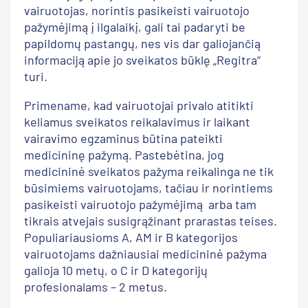
vairuotojas, norintis pasikeisti vairuotojo
pažymėjimą į ilgalaikį, gali tai padaryti be
papildomų pastangų, nes vis dar galiojančią
informaciją apie jo sveikatos būklę „Regitra“
turi.
Primename, kad vairuotojai privalo atitikti
keliamus sveikatos reikalavimus ir laikant
vairavimo egzaminus būtina pateikti
medicininę pažymą. Pastebėtina, jog
medicininė sveikatos pažyma reikalinga ne tik
būsimiems vairuotojams, tačiau ir norintiems
pasikeisti vairuotojo pažymėjimą arba tam
tikrais atvejais susigrąžinant prarastas teises.
Populiariausioms A, AM ir B kategorijos
vairuotojams dažniausiai medicininė pažyma
galioja 10 metų, o C ir D kategorijų
profesionalams – 2 metus.