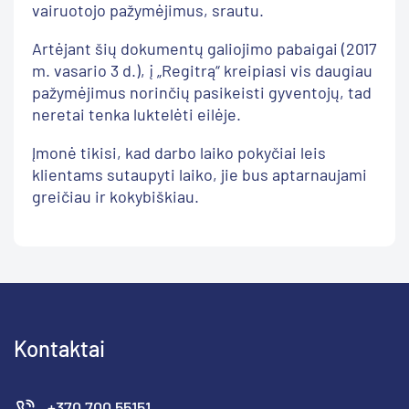
vairuotojo pažymėjimus, srautu.
Artėjant šių dokumentų galiojimo pabaigai (2017
m. vasario 3 d.), į „Regitrą“ kreipiasi vis daugiau
pažymėjimus norinčių pasikeisti gyventojų, tad
neretai tenka luktelėti eilėje.
Įmonė tikisi, kad darbo laiko pokyčiai leis
klientams sutaupyti laiko, jie bus aptarnaujami
greičiau ir kokybiškiau.
Kontaktai
+370 700 55151