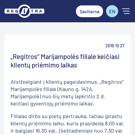
Savitarna
EN
2016 10 27
„Regitros“ Marijampolės filiale keičiasi
klientų priėmimo laikas
Atsižvelgiant į klientų pageidavimus, „Regitros“
Marijampolės filiale (Kauno g. 142A,
Marijampolė) nuo šių metų lapkričio 2 d.
keičiasi gyventojų priėmimo laikas.
Filialas dirbs su pietų pertrauka, tačiau įprastu
klientų priėmimo laiku, kuris prasideda 8.00 val.
ir baigiasi 16.30 val., (šeštadieniais nuo 7.30 val.