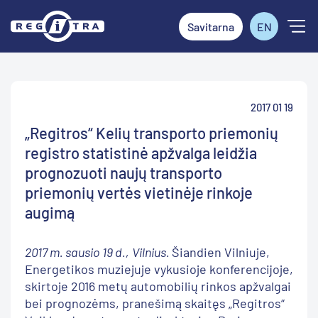
Savitarna
EN
2017 01 19
„Regitros“ Kelių transporto priemonių
registro statistinė apžvalga leidžia
prognozuoti naujų transporto
priemonių vertės vietinėje rinkoje
augimą
2017 m. sausio 19 d.,
Vilnius.
Šiandien Vilniuje,
Energetikos muziejuje vykusioje konferencijoje,
skirtoje 2016 metų automobilių rinkos apžvalgai
bei prognozėms, pranešimą skaitęs „Regitros“