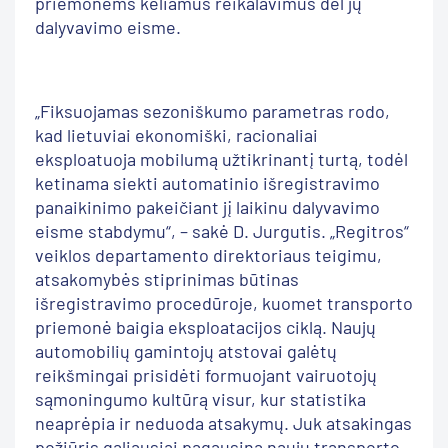
priemonėms keliamus reikalavimus dėl jų
dalyvavimo eisme.
„Fiksuojamas sezoniškumo parametras rodo,
kad lietuviai ekonomiški, racionaliai
eksploatuoja mobilumą užtikrinantį turtą, todėl
ketinama siekti automatinio išregistravimo
panaikinimo pakeičiant jį laikinu dalyvavimo
eisme stabdymu“, – sakė D. Jurgutis. „Regitros“
veiklos departamento direktoriaus teigimu,
atsakomybės stiprinimas būtinas
išregistravimo procedūroje, kuomet transporto
priemonė baigia eksploatacijos ciklą. Naujų
automobilių gamintojų atstovai galėtų
reikšmingai prisidėti formuojant vairuotojų
sąmoningumo kultūrą visur, kur statistika
neaprėpia ir neduoda atsakymų. Juk atsakingas
požiūris galiausiai pagausina naujų transporto