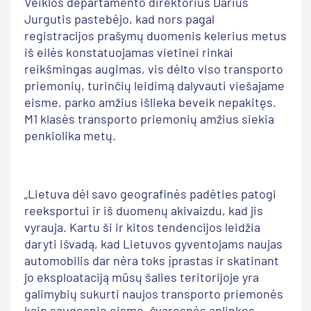
Veiklos departamento direktorius Darius
Jurgutis pastebėjo, kad nors pagal
registracijos prašymų duomenis kelerius metus
iš eilės konstatuojamas vietinei rinkai
reikšmingas augimas, vis dėlto viso transporto
priemonių, turinčių leidimą dalyvauti viešajame
eisme, parko amžius išlieka beveik nepakitęs.
M1 klasės transporto priemonių amžius siekia
penkiolika metų.
„Lietuva dėl savo geografinės padėties patogi
reeksportui ir iš duomenų akivaizdu, kad jis
vyrauja. Kartu ši ir kitos tendencijos leidžia
daryti išvadą, kad Lietuvos gyventojams naujas
automobilis dar nėra toks įprastas ir skatinant
jo eksploataciją mūsų šalies teritorijoje yra
galimybių sukurti naujos transporto priemonės
kaip saugesnio eismo, švaresnės aplinkos,