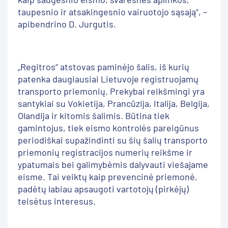
taupesnio ir atsakingesnio vairuotojo sąsają“, –
apibendrino D. Jurgutis.
„Regitros“ atstovas paminėjo šalis, iš kurių
patenka daugiausiai Lietuvoje registruojamų
transporto priemonių. Prekybai reikšmingi yra
santykiai su Vokietija, Prancūzija, Italija, Belgija,
Olandija ir kitomis šalimis. Būtina tiek
gamintojus, tiek eismo kontrolės pareigūnus
periodiškai supažindinti su šių šalių transporto
priemonių registracijos numerių reikšme ir
ypatumais bei galimybėmis dalyvauti viešajame
eisme. Tai veiktų kaip prevencinė priemonė,
padėtų labiau apsaugoti vartotojų (pirkėjų)
teisėtus interesus.