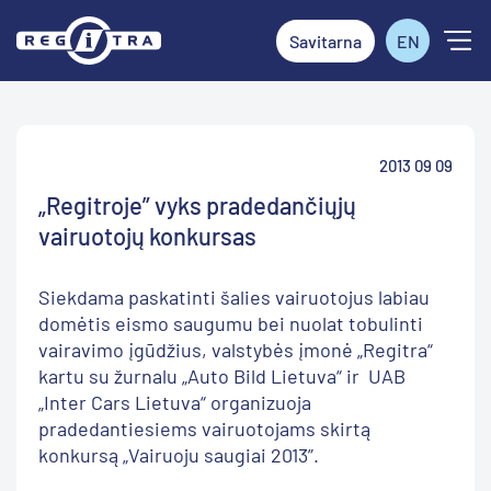
Savitarna
EN
2013 09 09
„Regitroje” vyks pradedančiųjų
vairuotojų konkursas
Siekdama paskatinti šalies vairuotojus labiau
domėtis eismo saugumu bei nuolat tobulinti
vairavimo įgūdžius, valstybės įmonė „Regitra“
kartu su žurnalu „Auto Bild Lietuva“ ir UAB
„Inter Cars Lietuva“ organizuoja
pradedantiesiems vairuotojams skirtą
konkursą „Vairuoju saugiai 2013”.