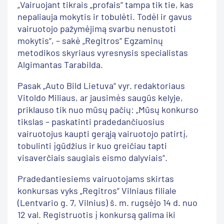
„Vairuojant tikrais „profais“ tampa tik tie, kas
nepaliauja mokytis ir tobulėti. Todėl ir gavus
vairuotojo pažymėjimą svarbu nenustoti
mokytis“, – sakė „Regitros“ Egzaminų
metodikos skyriaus vyresnysis specialistas
Algimantas Tarabilda.
Pasak „Auto Bild Lietuva“ vyr. redaktoriaus
Vitoldo Miliaus, ar jausimės saugūs kelyje,
priklauso tik nuo mūsų pačių: „Mūsų konkurso
tikslas – paskatinti pradedančiuosius
vairuotojus kaupti gerąją vairuotojo patirtį,
tobulinti įgūdžius ir kuo greičiau tapti
visaverčiais saugiais eismo dalyviais“.
Pradedantiesiems vairuotojams skirtas
konkursas vyks „Regitros“ Vilniaus filiale
(Lentvario g. 7, Vilnius) š. m. rugsėjo 14 d. nuo
12 val. Registruotis į konkursą galima iki