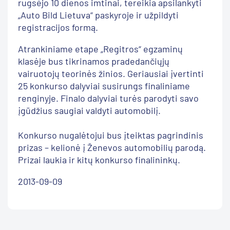
rugsėjo 10 dienos imtinai, tereikia apsilankyti
„Auto Bild Lietuva“ paskyroje ir užpildyti
registracijos formą.
Atrankiniame etape „Regitros“ egzaminų
klasėje bus tikrinamos pradedančiųjų
vairuotojų teorinės žinios. Geriausiai įvertinti
25 konkurso dalyviai susirungs finaliniame
renginyje. Finalo dalyviai turės parodyti savo
įgūdžius saugiai valdyti automobilį.
Konkurso nugalėtojui bus įteiktas pagrindinis
prizas – kelionė į Ženevos automobilių parodą.
Prizai laukia ir kitų konkurso finalininkų.
2013-09-09