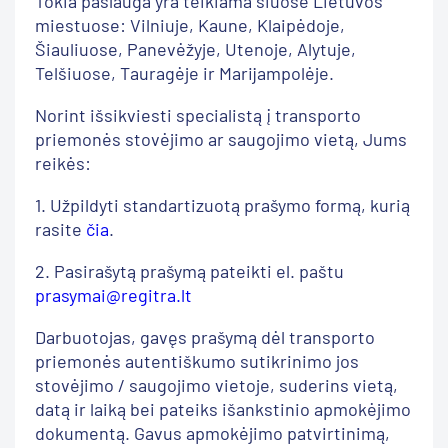
Tokia paslauga yra teikiama šiuose Lietuvos
miestuose: Vilniuje, Kaune, Klaipėdoje,
Šiauliuose, Panevėžyje, Utenoje, Alytuje,
Telšiuose, Tauragėje ir Marijampolėje.
Norint išsikviesti specialistą į transporto
priemonės stovėjimo ar saugojimo vietą, Jums
reikės:
1. Užpildyti standartizuotą prašymo formą, kurią
rasite
čia
.
2. Pasirašytą prašymą pateikti el. paštu
prasymai@regitra.lt
Darbuotojas, gavęs prašymą dėl transporto
priemonės autentiškumo sutikrinimo jos
stovėjimo / saugojimo vietoje, suderins vietą,
datą ir laiką bei pateiks išankstinio apmokėjimo
dokumentą. Gavus apmokėjimo patvirtinimą,