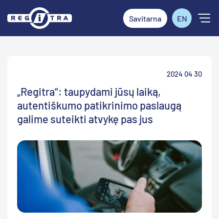
Savitarna
EN
2024 04 30
„Regitra“: taupydami jūsų laiką,
autentiškumo patikrinimo paslaugą
galime suteikti atvykę pas jus