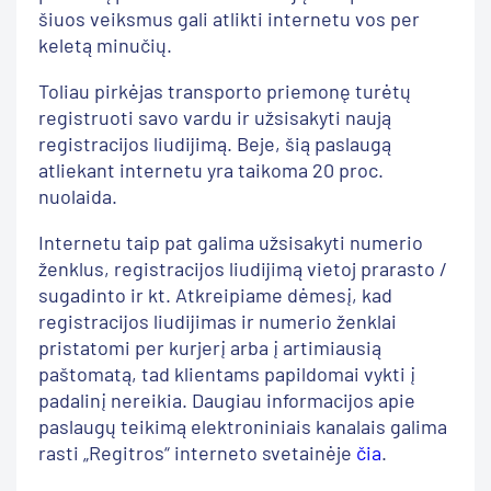
šiuos veiksmus gali atlikti internetu vos per
keletą minučių.
Toliau pirkėjas transporto priemonę turėtų
registruoti savo vardu ir užsisakyti naują
registracijos liudijimą. Beje, šią paslaugą
atliekant internetu yra taikoma 20 proc.
nuolaida.
Internetu taip pat galima užsisakyti numerio
ženklus, registracijos liudijimą vietoj prarasto /
sugadinto ir kt. Atkreipiame dėmesį, kad
registracijos liudijimas ir numerio ženklai
pristatomi per kurjerį arba į artimiausią
paštomatą, tad klientams papildomai vykti į
padalinį nereikia. Daugiau informacijos apie
paslaugų teikimą elektroniniais kanalais galima
rasti „Regitros“ interneto svetainėje
čia
.