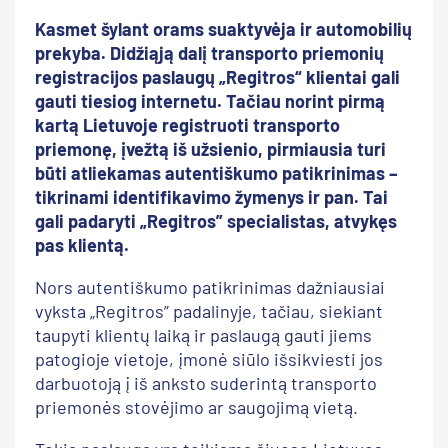
Kasmet šylant orams suaktyvėja ir automobilių
prekyba.
Didžiąją dalį transporto priemonių
registracijos paslaugų „Regitros“ klientai gali
gauti tiesiog internetu. Tačiau norint pirmą
kartą Lietuvoje registruoti transporto
priemonę, įvežtą iš užsienio, pirmiausia turi
būti atliekamas autentiškumo patikrinimas –
tikrinami identifikavimo žymenys ir pan. Tai
gali padaryti „Regitros” specialistas, atvykęs
pas klientą.
Nors autentiškumo patikrinimas dažniausiai
vyksta „Regitros” padalinyje, tačiau, siekiant
taupyti klientų laiką ir paslaugą gauti jiems
patogioje vietoje, įmonė siūlo išsikviesti jos
darbuotoją į iš anksto suderintą transporto
priemonės stovėjimo ar saugojimą vietą.