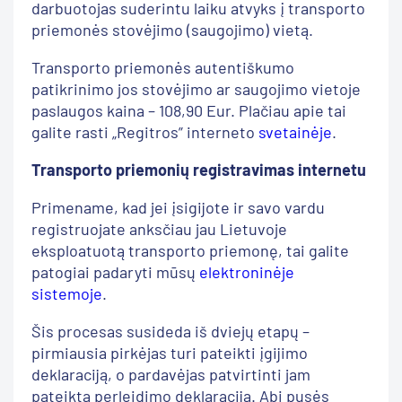
darbuotojas suderintu laiku atvyks į transporto
priemonės stovėjimo (saugojimo) vietą.
Transporto priemonės autentiškumo
patikrinimo jos stovėjimo ar saugojimo vietoje
paslaugos kaina – 108,90 Eur. Plačiau apie tai
galite rasti „Regitros” interneto
svetainėje
.
Transporto priemonių registravimas internetu
Primename, kad jei įsigijote ir savo vardu
registruojate anksčiau jau Lietuvoje
eksploatuotą transporto priemonę, tai galite
patogiai padaryti mūsų
elektroninėje
sistemoje
.
Šis procesas susideda iš dviejų etapų –
pirmiausia pirkėjas turi pateikti įgijimo
deklaraciją, o pardavėjas patvirtinti jam
pateiktą perleidimo deklaraciją. Abi pusės