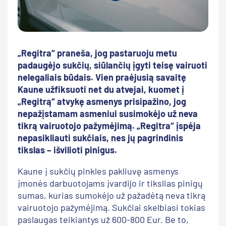
„Regitra“ praneša, jog pastaruoju metu
padaugėjo sukčių, siūlančių įgyti teisę vairuoti
nelegaliais būdais. Vien praėjusią savaitę
Kaune užfiksuoti net du atvejai, kuomet į
„Regitrą“ atvykę asmenys prisipažino, jog
nepažįstamam asmeniui susimokėjo už neva
tikrą vairuotojo pažymėjimą. „Regitra“ įspėja
nepasikliauti sukčiais, nes jų pagrindinis
tikslas – išvilioti pinigus.
Kaune į sukčių pinkles pakliuvę asmenys
įmonės darbuotojams įvardijo ir tikslias pinigų
sumas, kurias sumokėjo už pažadėtą neva tikrą
vairuotojo pažymėjimą. Sukčiai skelbiasi tokias
paslaugas teikiantys už 600-800 Eur. Be to,