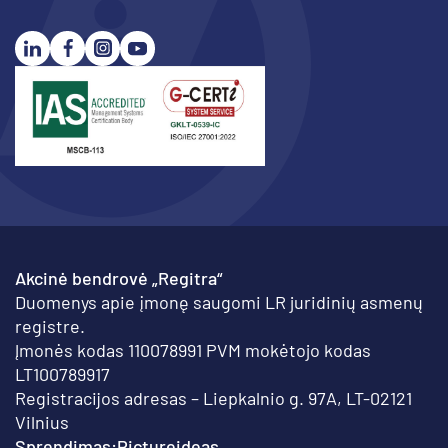
Akcinė bendrovė „Regitra“
Duomenys apie įmonę saugomi LR juridinių asmenų
registre.
Įmonės kodas 110078991 PVM mokėtojo kodas
LT100789917
Registracijos adresas – Liepkalnio g. 97A, LT-02121
Vilnius
Sprendimas:
Pictureideas