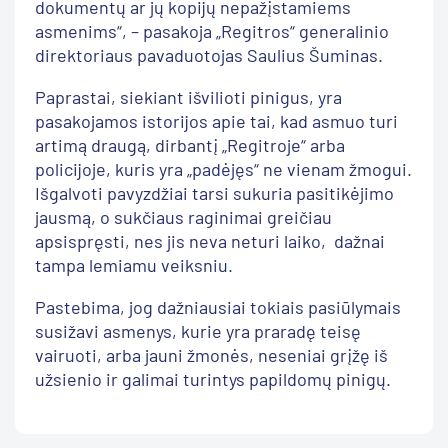
dokumentų ar jų kopijų nepažįstamiems
asmenims“, – pasakoja „Regitros“ generalinio
direktoriaus pavaduotojas Saulius Šuminas.
Paprastai, siekiant išvilioti pinigus, yra
pasakojamos istorijos apie tai, kad asmuo turi
artimą draugą, dirbantį „Regitroje“ arba
policijoje, kuris yra „padėjęs“ ne vienam žmogui.
Išgalvoti pavyzdžiai tarsi sukuria pasitikėjimo
jausmą, o sukčiaus raginimai greičiau
apsispręsti, nes jis neva neturi laiko, dažnai
tampa lemiamu veiksniu.
Pastebima, jog dažniausiai tokiais pasiūlymais
susižavi asmenys, kurie yra praradę teisę
vairuoti, arba jauni žmonės, neseniai grįžę iš
užsienio ir galimai turintys papildomų pinigų.