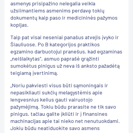
asmenys prisipažino nelegalia veikla
užsiimantiems asmenims perdavę tokių
dokumentų kaip paso ir medicininės pažymos
kopijas.
Taip pat visai neseniai panašus atvejis įvyko ir
Šiauliuose. Po B kategorijos praktikos
egzamino darbuotojui pranešus, kad egzaminas
„neišlaikytas“, asmuo paprašė grąžinti
sumokėtus pinigus už neva iš anksto pažadėtą
teigiamą įvertinimą.
„Noriu pakviesti visus būti sąmoningais ir
nepasikliauti sukčių melagystėmis apie
lengvesnius kelius gauti vairuotojo
pažymėjimą. Tokiu būdu prarasite ne tik savo
pinigus, tačiau galite įkliūti ir į finansines
machinacijas apie tai nieko net nenutuokdami.
Jokiu būdu neatiduokite savo asmens