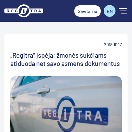
Savitarna
EN
2018 10 17
„Regitra“ įspėja: žmonės sukčiams
atiduoda net savo asmens dokumentus