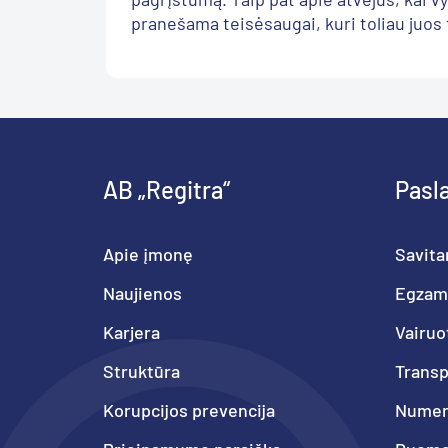
pranešama teisėsaugai, kuri toliau juos t
AB „Regitra“
Pasl
Apie įmonę
Savita
Naujienos
Egzam
Karjera
Vairuo
Struktūra
Trans
Korupcijos prevencija
Numeri