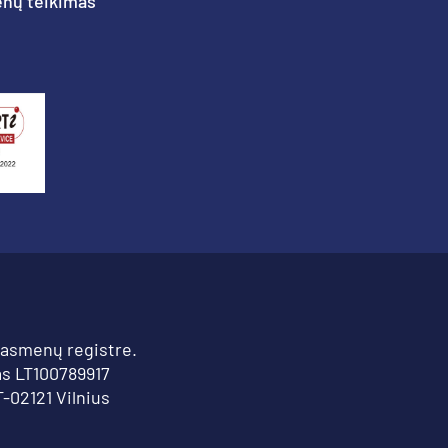
nų teikimas
 asmenų registre.
s LT100789917
T-02121 Vilnius