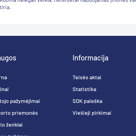
iria.
augos
Informacija
rna
Teisės aktai
inai
Statistika
tojo pažymėjimai
SDK paieška
porto priemonės
Viešieji pirkimai
o ženklai