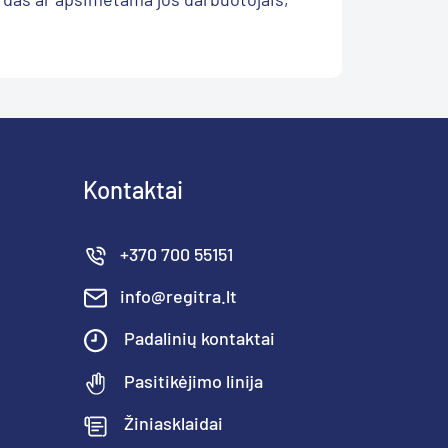
Kontaktai
+370 700 55151
info@regitra.lt
Padalinių kontaktai
Pasitikėjimo linija
Žiniasklaidai