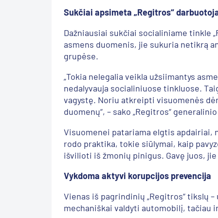
Sukčiai apsimeta „Regitros“ darbuotoj
Dažniausiai sukčiai socialiniame tinkle
asmens duomenis, jie sukuria netikrą an
grupėse.
„Tokia nelegalia veikla užsiimantys asm
nedalyvauja socialiniuose tinkluose. Ta
vagystę. Noriu atkreipti visuomenės dėm
duomenų“, – sako „Regitros“ generalini
Visuomenei patariama elgtis apdairiai, 
rodo praktika, tokie siūlymai, kaip pavy
išvilioti iš žmonių pinigus. Gavę juos, ji
Vykdoma aktyvi korupcijos prevencija
Vienas iš pagrindinių „Regitros“ tikslų –
mechaniškai valdyti automobilį, tačiau 