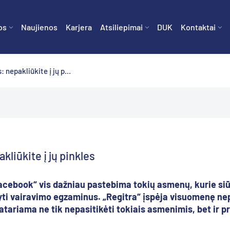
os
Naujienos
Karjera
Atsiliepimai
DUK
Kontaktai
 nepakliūkite į jų p...
kliūkite į jų pinkles
acebook“ vis dažniau pastebima tokių asmenų, kurie siū
yti vairavimo egzaminus. „Regitra“ įspėja visuomenę nepa
atariama ne tik nepasitikėti tokiais asmenimis, bet ir pr