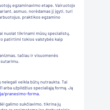
ruotojų egzaminavimo etape. Vairuotojo
riant, asmuo, norėdamas jį įgyti, turi
arbuotojus, praktikos egzamino
ai nuolat tikrinami mūsų specialistų.
o patirtimi tokios valstybės kaip
anizmas, tačiau ir visuomenės
 sutarimu.
g nelegali veikla būtų nutraukta. Tai
1 arba užpildžius specialiąją formą. Ją
ija/pranesimo-forma
.
ėl galimo sukčiavimo, tikrina jų
rdas ar apsimetama jos darbuotojais,