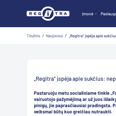
Įmonė
Paslaug
/
/
Titulinis
Naujienos
„Regitra“ įspėja apie sukčius:
„Regitra“ įspėja apie sukčius: nepa
Pastaruoju metu socialiniame tinkle „F
vairuotojo pažymėjimą ar už juos išlaik
pinigų, jie paprasčiausiai pradingsta. P
veiksmai būtų kuo greičiau nutraukti.