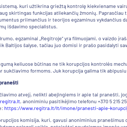
sistemą, kuri užtikrina griežtą kontrolę kiekviename vai
g skirtingas funkcijas atliekančių žmonių. Paprasčiau ta
kumentus priimančius ir teorijos egzaminus vykdančius d
mų išdavimo specialistus.
umo, egzaminai „Regitroje“ yra filmuojami, o vaizdo įraš
Baltijos šalyse, tačiau juo domisi ir prašo pasidalyti sav
gumą keliuose būtinas ne tik korupcijos kontrolės mech
 sukčiavimo formoms. Juk korupcija galima tik abipusiu
pranešti
iavimo atvejį, nelikti abejingiems ir apie tai pranešti, jo
egitra.lt
, anoniminiu pasitikėjimo telefonu +370 5 215 251
e:
https://www.regitra.lt/lt/imone/pranesti-apie-korupc
rupcijos komisija, kuri, gavusi anoniminius pranešimus d
vykdoma nelegali veikla, neteisėtai naudojamas įmonės va