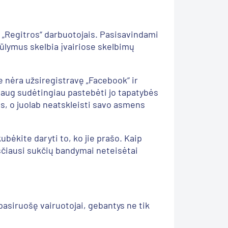
i „Regitros“ darbuotojais. Pasisavindami
ūlymus skelbia įvairiose skelbimų
e nėra užsiregistravę „Facebook“ ir
 daug sudėtingiau pastebėti jo tapatybės
s, o juolab neatskleisti savo asmens
ėkite daryti to, ko jie prašo. Kaip
asčiausi sukčių bandymai neteisėtai
 pasiruošę vairuotojai, gebantys ne tik