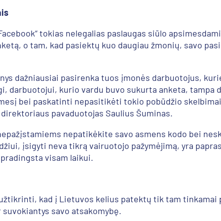
ais
 „Facebook“ tokias nelegalias paslaugas siūlo apsimesdam
ketą, o tam, kad pasiektų kuo daugiau žmonių, savo pasi
enys dažniausiai pasirenka tuos įmonės darbuotojus, kuri
igi, darbuotojui, kurio vardu buvo sukurta anketa, tampa
esį bei paskatinti nepasitikėti tokio pobūdžio skelbimai
o direktoriaus pavaduotojas Saulius Šuminas.
nepažįstamiems nepatikėkite savo asmens kodo bei neskub
zdžiui, įsigyti neva tikrą vairuotojo pažymėjimą, yra papr
e pradingsta visam laikui.
 užtikrinti, kad į Lietuvos kelius patektų tik tam tinkamai
ir suvokiantys savo atsakomybę.