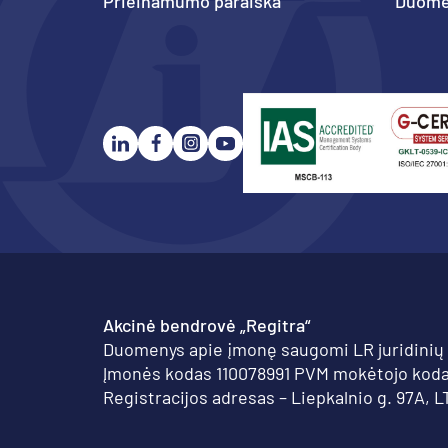
Prieinamumo paraiška
Duome
Akcinė bendrovė „Regitra“
Duomenys apie įmonę saugomi LR juridinių
Įmonės kodas 110078991 PVM mokėtojo koda
Registracijos adresas – Liepkalnio g. 97A, L