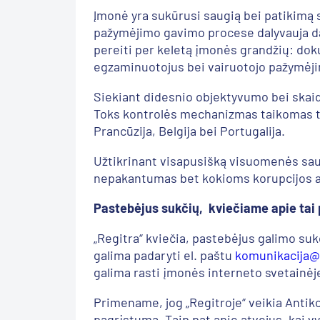
Įmonė yra sukūrusi saugią bei patikimą 
pažymėjimo gavimo procese dalyvauja dau
pereiti per keletą įmonės grandžių: do
egzaminuotojus bei vairuotojo pažymėji
Siekiant didesnio objektyvumo bei skaidr
Toks kontrolės mechanizmas taikomas tik 
Prancūzija, Belgija bei Portugalija.
Užtikrinant visapusišką visuomenės sau
nepakantumas bet kokioms korupcijos ar
Pastebėjus sukčių, kviečiame apie tai 
„Regitra“ kviečia, pastebėjus galimo sukč
galima padaryti el. paštu
komunikacija@r
galima rasti įmonės interneto svetainėj
Primename, jog „Regitroje“ veikia Antiko
pagrįstumą. Taip pat apie atvejus, kai 