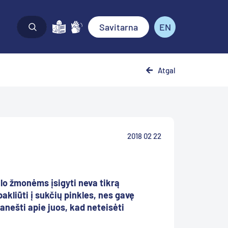
Savitarna
EN
Atgal
2018 02 22
lo žmonėms įsigyti neva tikrą
kliūti į sukčių pinkles, nes gavę
anešti apie juos, kad neteisėti