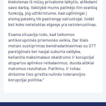
kiekvienas iš mūsų privalome laikytis, atlikdami
savo darbą. Valstybė mums patikėjo itin svarbią
funkciją, jog užtikrintume, kad sąžiningai į
eismą patektų tik pasirengę vairuotojai, todėl
bet koks neteisėtas elgesys yra netoleruotinas.
Esama situacija rodo, kad taikomos
antikorupcinės priemonės veikia. Dar šiais
metais sustiprintas bendradarbiavimas su STT
pareigūnais bei naujai suburta valdyba,
keliančia maksimalaus skaidrumo ir korupcijai
atsparios aplinkos reikalavimus, duoda aiškiai
matomus rezultatus. Patikinu, ir toliau
dirbsime ties griežta nulinės tolerancijos
korupcijai politika.“