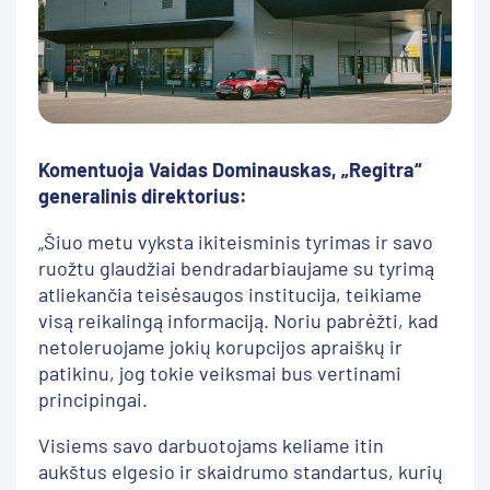
Komentuoja Vaidas Dominauskas, „Regitra“
generalinis direktorius:
„Šiuo metu vyksta ikiteisminis tyrimas ir savo
ruožtu glaudžiai bendradarbiaujame su tyrimą
atliekančia teisėsaugos institucija, teikiame
visą reikalingą informaciją. Noriu pabrėžti, kad
netoleruojame jokių korupcijos apraiškų ir
patikinu, jog tokie veiksmai bus vertinami
principingai.
Visiems savo darbuotojams keliame itin
aukštus elgesio ir skaidrumo standartus, kurių