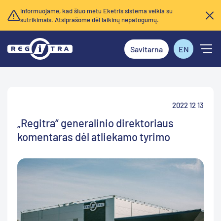
Informuojame, kad šiuo metu Eketris sistema veikia su
sutrikimais. Atsiprašome dėl laikinų nepatogumų.
Savitarna
EN
2022 12 13
„Regitra“ generalinio direktoriaus
komentaras dėl atliekamo tyrimo