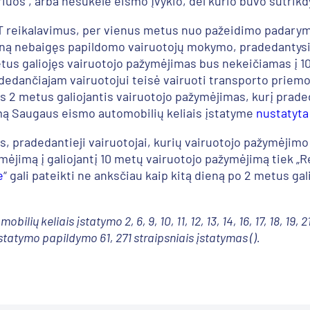
riuos , arba nesukėlė eismo įvykio, dėl kurio buvo sutrik
T reikalavimus, per vienus metus nuo pažeidimo padarym
ą nebaigęs papildomo vairuotojų mokymo, pradedantysis 
tus galiojęs vairuotojo pažymėjimas bus nekeičiamas į 10
adedančiajam vairuotojui teisė vairuoti transporto priemo
 metus galiojantis vairuotojo pažymėjimas, kurį pradeda
imą Saugaus eismo automobilių keliais įstatyme
nustatyta
, pradedantieji vairuotojai, kurių vairuotojo pažymėjimo g
ymėjimą į galiojantį 10 metų vairuotojo pažymėjimą tiek „
e
“ gali pateikti ne anksčiau kaip kitą dieną po 2 metus g
ų keliais įstatymo 2, 6, 9, 10, 11, 12, 13, 14, 16, 17, 18, 19, 21,
statymo papildymo 61, 271 straipsniais įstatymas ().