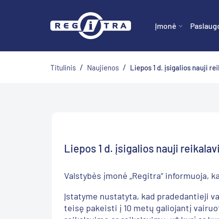
Įmonė
Paslaug
/
/
Titulinis
Naujienos
Liepos 1 d. įsigalios nauji r
Liepos 1 d. įsigalios nauji reika
Valstybės įmonė „Regitra“ informuoja, ka
Įstatyme nustatyta, kad pradedantieji va
teisę pakeisti į 10 metų galiojantį vai