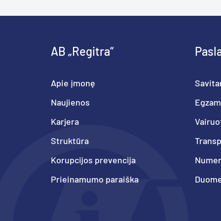
AB „Regitra“
Pasl
Apie įmonę
Savita
Naujienos
Egzam
Karjera
Vairuo
Struktūra
Trans
Korupcijos prevencija
Numeri
Prieinamumo paraiška
Duome