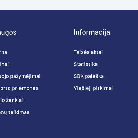
augos
Informacija
rna
Teisės aktai
inai
Statistika
tojo pažymėjimai
SDK paieška
porto priemonės
Viešieji pirkimai
o ženklai
nų teikimas