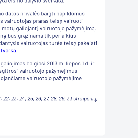
dyta eismo dalyvio sveikata.
o datos privalės baigti papildomus
vairuotojas praras teisę vairuoti
 metų galiojantį vairuotojo pažymėjimą.
nę bus grąžinama tik perlaikius
ntysis vairuotojas turės teisę pakeisti
 tvarka
.
aliojimas baigiasi 2013 m. liepos 1 d. ir
Regitros“ vairuotojo pažymėjimus
aliojančiame vairuotojo pažymėjime
 22, 23, 24, 25, 26, 27, 28, 29, 33 straipsnių,