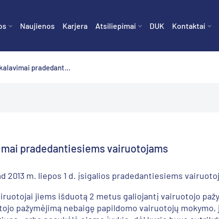
os
Naujienos
Karjera
Atsiliepimai
DUK
Kontaktai
eikalavimai pradedant...
lavimai pradedantiesiems vairuotojams
d 2013 m. liepos 1 d. įsigalios pradedantiesiems vairuot
iruotojai jiems išduotą 2 metus galiojantį vairuotojo paž
ruotojo pažymėjimą nebaigę papildomo vairuotojų mokymo,