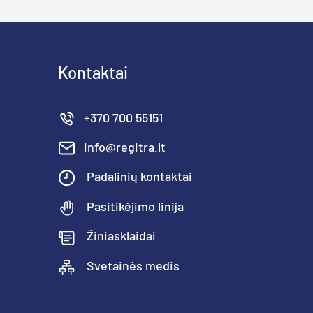
Kontaktai
+370 700 55151
info@regitra.lt
Padalinių kontaktai
Pasitikėjimo linija
Žiniasklaidai
Svetainės medis