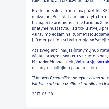
reikalavimo ar reikalavimų, už kurį ar ku
Pradedantysis vairuotojas, pažeidęs KE
mokymus. Per įstatyme nustatytą termin
transporto priemones ir jo turimas 2 me
Įstatyme nustatyta, kad tokiu atveju pr
vairavimo egzaminą, tuomet išduodamas 2
į 10 metų galiojantį vairuotojo pažymėj
Atsižvelgiant į naujas įstatymų nuostatas
vėliau, prašymą pakeisti vairuotojo paž
išduodančiuose , tiek „
Vairuotojų portal
nurodytos galiojimo pabaigos datos.
*Lietuvos Respublikos saugaus eismo automobili
Įstatymo priedo pakeitimo ir papildymo ir Į
2013-06-28