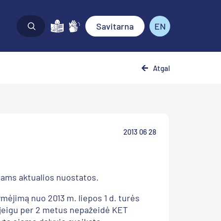
Savitarna
EN
Atgal
2013 06 28
ojams aktualios nuostatos.
ymėjimą nuo 2013 m. liepos 1 d. turės
 jeigu per 2 metus nepažeidė KET