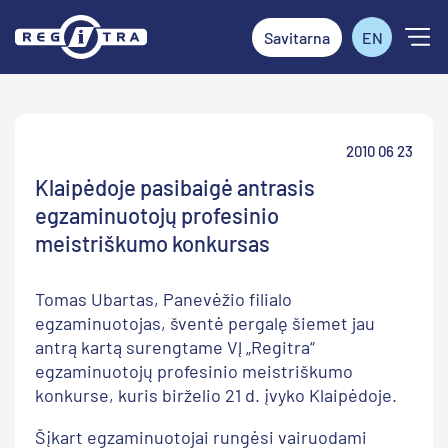
Savitarna
EN
2010 06 23
Klaipėdoje pasibaigė antrasis
egzaminuotojų profesinio
meistriškumo konkursas
Tomas Ubartas, Panevėžio filialo
egzaminuotojas, šventė pergalę šiemet jau
antrą kartą surengtame VĮ „Regitra“
egzaminuotojų profesinio meistriškumo
konkurse, kuris birželio 21 d. įvyko Klaipėdoje.
Šįkart egzaminuotojai rungėsi vairuodami