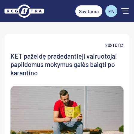
Savitarna
EN
2021 01 13
KET pažeidę pradedantieji vairuotojai
papildomus mokymus galės baigti po
karantino