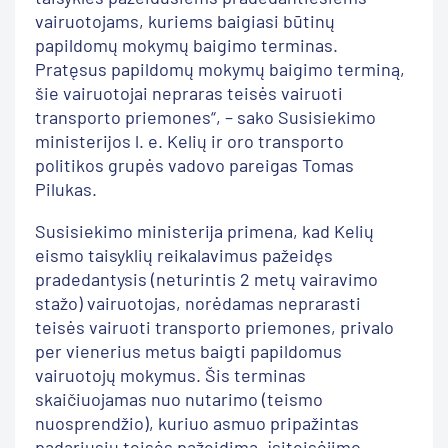
vairuotojams, kuriems baigiasi būtinų
papildomų mokymų baigimo terminas.
Pratęsus papildomų mokymų baigimo terminą,
šie vairuotojai nepraras teisės vairuoti
transporto priemones“, – sako Susisiekimo
ministerijos l. e. Kelių ir oro transporto
politikos grupės vadovo pareigas Tomas
Pilukas.
Susisiekimo ministerija primena, kad Kelių
eismo taisyklių reikalavimus pažeidęs
pradedantysis (neturintis 2 metų vairavimo
stažo) vairuotojas, norėdamas neprarasti
teisės vairuoti transporto priemones, privalo
per vienerius metus baigti papildomus
vairuotojų mokymus. Šis terminas
skaičiuojamas nuo nutarimo (teismo
nuosprendžio), kuriuo asmuo pripažintas
padariusiu teisės pažeidimą, įsiteisėjimo