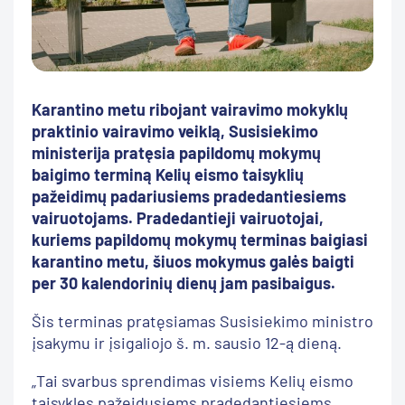
Karantino metu ribojant vairavimo mokyklų
praktinio vairavimo veiklą, Susisiekimo
ministerija pratęsia papildomų mokymų
baigimo terminą Kelių eismo taisyklių
pažeidimų padariusiems pradedantiesiems
vairuotojams. Pradedantieji vairuotojai,
kuriems papildomų mokymų terminas baigiasi
karantino metu, šiuos mokymus galės baigti
per 30 kalendorinių dienų jam pasibaigus.
Šis terminas pratęsiamas Susisiekimo ministro
įsakymu ir įsigaliojo š. m. sausio 12-ą dieną.
„Tai svarbus sprendimas visiems Kelių eismo
taisykles pažeidusiems pradedantiesiems