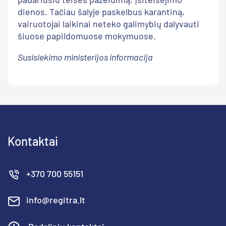
dienos. Tačiau šalyje paskelbus karantiną,
vairuotojai laikinai neteko galimybių dalyvauti
šiuose papildomuose mokymuose.
Susisiekimo ministerijos informacija
Kontaktai
+370 700 55151
info@regitra.lt