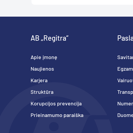
AB „Regitra“
Pasl
Apie įmonę
Savita
Naujienos
Egzam
Karjera
Vairuo
Struktūra
Trans
Korupcijos prevencija
Numeri
Prieinamumo paraiška
Duome