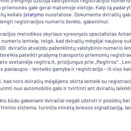
mo įrenginys užstoja valstybinius registracijos numerius,
rto priemonės gale gerai matomoje vietoje. Kaip tą padary
ių keliais
įstatymo
nuostatose. Dokumente dviračių gab
uždengti registracijos numerio ženklo, gabenimui.
stracijos metodikos skyriaus vyresnysis specialistas A
io numerio lentelę, teigė, kad dviračių mėgėjai naujovę su
 dviračio atvaizdu paženklintų valstybinio numerio lentel
: tereikia pateikti prašymą transporto priemonių registr
eto svetainėje regitra.lt, prisijungus prie „Regitros“ . 
aslaugos – lentelės gamyba ir registracija – iš viso kainu
i, kad nors dviračių mėgėjams skirta lentelė su registraci
uimti nuo automobilio galo ir tvirtinti ant dviračių laikikl
kiu būdu gabenami dviračiai negali užstoti ir posūkių bei 
rtinimo sistema, turinčia minėtą šviesos signalizaciją, l