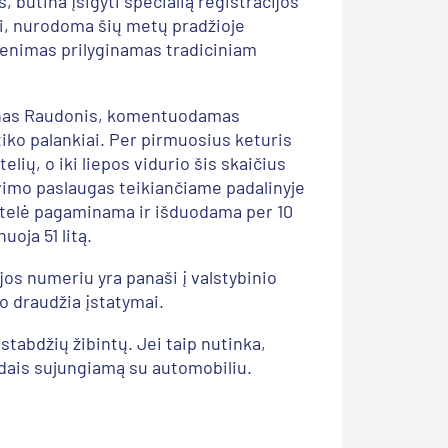
 būtina įsigyti specialią registracijos
ti, nurodoma šių metų pradžioje
enimas prilyginamas tradiciniam
ntanas Raudonis, komentuodamas
tiko palankiai. Per pirmuosius keturis
ių, o iki liepos vidurio šis skaičius
avimo paslaugas teikiančiame padalinyje
Lentelė pagaminama ir išduodama per 10
oja 51 litą.
jos numeriu yra panaši į valstybinio
io draudžia įstatymai.
stabdžių žibintų. Jei taip nutinka,
aidais sujungiamą su automobiliu.