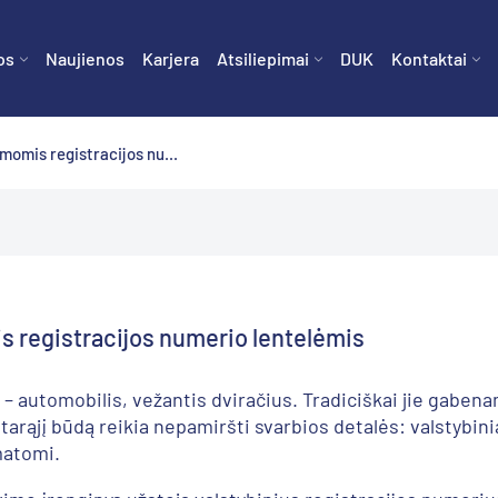
os
Naujienos
Karjera
Atsiliepimai
DUK
Kontaktai
momis registracijos nu...
s registracijos numerio lentelėmis
– automobilis, vežantis dviračius. Tradiciškai jie gabenam
arąjį būdą reikia nepamiršti svarbios detalės: valstybin
matomi.