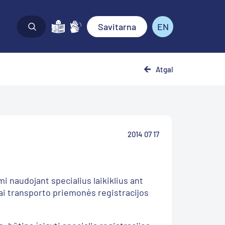
Savitarna
EN
Atgal
2014 07 17
i naudojant specialius laikiklius ant
iai transporto priemonės registracijos