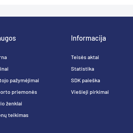
augos
Informacija
rna
Teisės aktai
inai
Statistika
tojo pažymėjimai
SDK paieška
porto priemonės
Viešieji pirkimai
o ženklai
nų teikimas