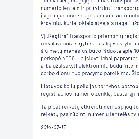
Jei dviračių mėgėjų turimas transportavi
numerio lentelę ir pritvirtinti transpo
įsigaliojusiose Saugaus eismo automobil
krovinių, kurie jokiais atvejais negali 
VĮ „Regitra“ Transporto priemonių regi
reikalavimus įsigyti specialią valstybin
šių metų mėnesius buvo išduota apie 1000
perkopė 4000. Ją įsigyti labai paprasta
arba užsisakyti elektroniniu būdu intern
darbo dienų nuo prašymo pateikimo. Šios p
Lietuvos kelių policijos tarnybos pasteb
registracijos numerio ženklą, pastarąjį n
Taip pat reikėtų atkreipti dėmesį, jog to
reikėtų pasirūpinti numerių lentelės tvi
2014-07-17