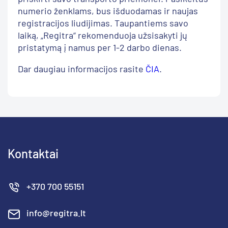
numerio ženklams, bus išduodamas ir naujas
registracijos liudijimas. Taupantiems savo
laiką, „Regitra“ rekomenduoja užsisakyti jų
pristatymą į namus per 1-2 darbo dienas.
Dar daugiau informacijos rasite
ČIA
.
Kontaktai
+370 700 55151
info@regitra.lt