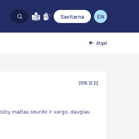
Savitarna
EN
Atgal
2015 12 22
 būtų mažiau skurdo ir vargo, daugiau