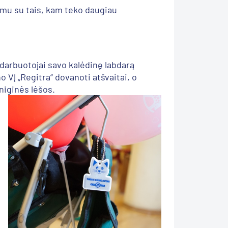
rumu su tais, kam teko daugiau
darbuotojai savo kalėdinę labdarą
o VĮ „Regitra“ dovanoti atšvaitai, o
niginės lėšos.