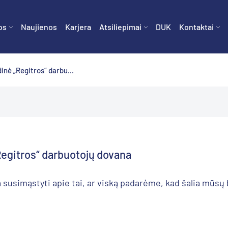
os
Naujienos
Karjera
Atsiliepimai
DUK
Kontaktai
dinė „Regitros“ darbu...
„Regitros“ darbuotojų dovana
 susimąstyti apie tai, ar viską padarėme, kad šalia mūsų