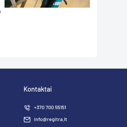
,
a
Kontaktai
+370 700 55151
info@regitra.lt