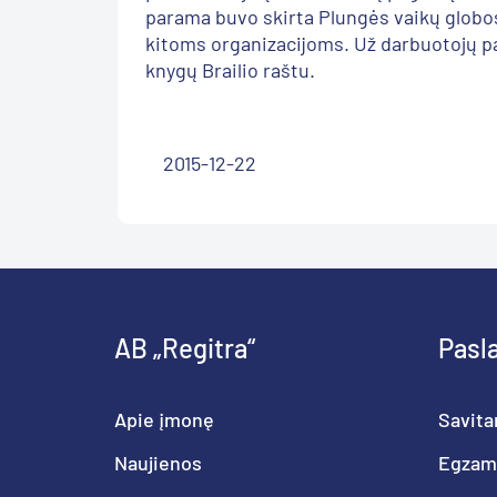
parama buvo skirta Plungės vaikų globo
kitoms organizacijoms. Už darbuotojų p
knygų Brailio raštu.
2015-12-22
AB „Regitra“
Pasl
Apie įmonę
Savita
Naujienos
Egzam