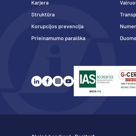
Karjera
Vairuo
Struktūra
Trans
Korupcijos prevencija
Numeri
Prieinamumo paraiška
Duome