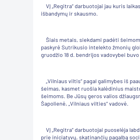
VĮ „Regitra“ darbuotojai jau kuris laika
išbandymų ir skausmo.
Šiais metais, siekdami padėti šeimoms, 
paskyrė Sutrikusio intelekto žmonių globo
gruodžio 18 d. bendrijos vadovybei buvo
„Vilniaus viltis“ pagal galimybes iš paa
šeimas, kasmet ruošia kalėdinius maist
šeimoms. Be Jūsų geros valios džiaugs
Šapolienė, „Vilniaus vilties“ vadovė.
VĮ „Regitra“ darbuotojai puoselėja labda
prie iniciatyvų, skatinančių pagalbą s