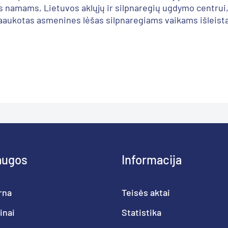
s namams, Lietuvos aklųjų ir silpnaregių ugdymo centrui
aaukotas asmenines lėšas silpnaregiams vaikams išleist
augos
Informacija
rna
Teisės aktai
inai
Statistika