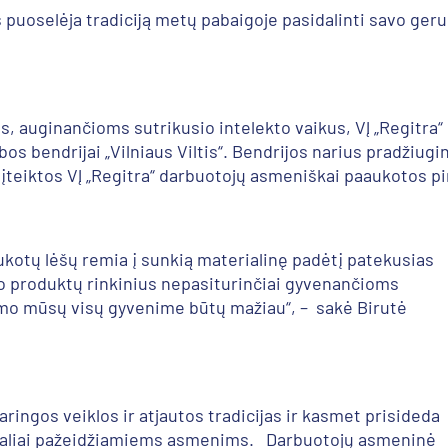
s puoselėja tradiciją metų pabaigoje pasidalinti savo ge
auginančioms sutrikusio intelekto vaikus, VĮ „Regitra“ 
s bendrijai „Vilniaus Viltis“. Bendrijos narius pradžiugin
 įteiktos VĮ „Regitra“ darbuotojų asmeniškai paaukotos pi
ukotų lėšų remia į sunkią materialinę padėtį patekusias
o produktų rinkinius nepasiturinčiai gyvenančioms
mo mūsų visų gyvenime būtų mažiau“, – sakė Birutė
ringos veiklos ir atjautos tradicijas ir kasmet prisideda
ocialiai pažeidžiamiems asmenims. Darbuotojų asmeninė