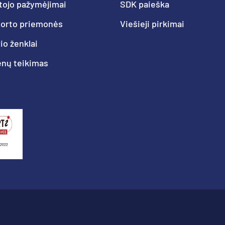
tojo pažymėjimai
SDK paieška
porto priemonės
Viešieji pirkimai
o ženklai
nų teikimas