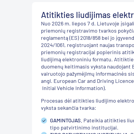
Atitikties liudijimas elek
Nuo
2026
m. liepos 7 d. Lietuvoje įsigal
priemonių registravimo tvarkos pokyči
reglamentą (ES) 2018/858 bei jo įgyven
2024/1061
,
registruojant naujas transp
priemonių registracijai p
op
ierinis atiti
liudijimą elektroniniu formatu.
Atitikti
d
uomenų keitimasis vyks
ta
naudojant E
vairuotojo pažymėjimų informacinės s
angl.
European
Car
and
Driving
Licenc
Initial
Vehicle
Information
)
.
Procesas dėl
a
titikties liudijimo elek
vyksta
sekančia tvarka:
GAMINTOJAS.
Pateikia atitikties l
tipo patvirtinimo institucijai.