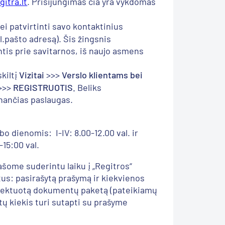
itra.lt
. Prisijungimas čia yra vykdomas
ei patvirtinti savo kontaktinius
l.pašto adresą). Šis žingsnis
antis prie savitarnos, iš naujo asmens
skiltį
Vizitai
>>>
Verslo klientams bei
>>>
REGISTRUOTIS.
Beliks
inančias paslaugas.
 dienomis: I-IV: 8.00-12.00 val. ir
0-15:00 val.
ašome suderintu laiku į „Regitros“
tus: pasirašytą prašymą ir kiekvienos
lektuotą dokumentų paketą (pateikiamų
 kiekis turi sutapti su prašyme