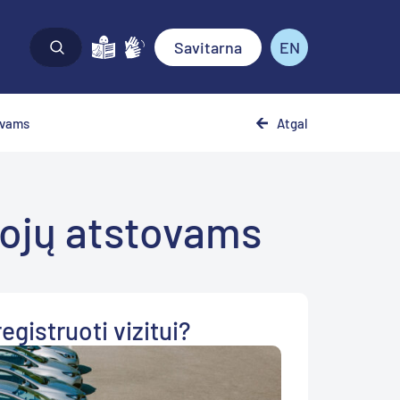
Savitarna
EN
Atgal
ovams
tojų atstovams
egistruoti vizitui?