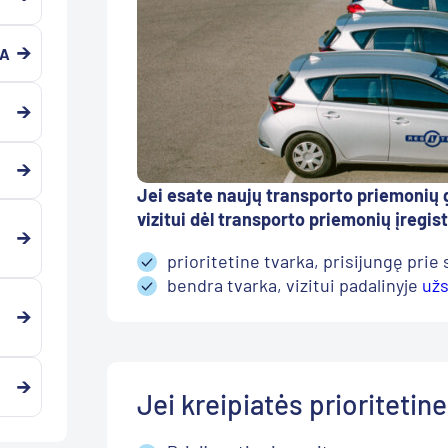
JA
Jei esate naujų transporto priemonių 
vizitui dėl transporto priemonių įregis
prioritetine tvarka, prisijungę prie
bendra tvarka, vizitui padalinyje
užs
Jei kreipiatės prioritetin