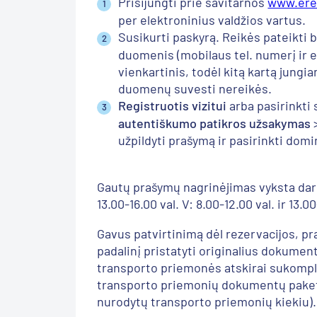
Prisijungti prie savitarnos
www.ereg
per elektroninius valdžios vartus.
Susikurti paskyrą. Reikės pateikti b
duomenis (mobilaus tel. numerį ir e
vienkartinis, todėl kitą kartą jungi
duomenų suvesti nereikės.
Registruotis vizitui
arba pasirinkti 
autentiškumo patikros užsakymas
užpildyti prašymą ir pasirinkti dom
Gautų prašymų nagrinėjimas vyksta darbo
13.00-16.00 val. V: 8.00-12.00 val. ir 13.0
Gavus patvirtinimą dėl rezervacijos, pr
padalinį pristatyti originalius dokumen
transporto priemonės atskirai sukomp
transporto priemonių dokumentų paketų
nurodytų transporto priemonių kiekiu).