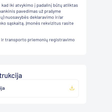
ad iki atvykimo į padalinį būtų atliktas
 bankinis pavedimas už prašyme
ių) nuosavybės deklaravimo ir/ar
nko sąskaitą. Įmonės rekvizitus rasite
 ir transporto priemonių registravimo
trukcija
ija