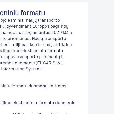
troniniu formatu
ioj
o
esminiai naujų transporto
ai
,
įgyvendinant Europos pagrindų
dinamuosius reglamentus 2021/133 ir
orto priemones
.
Naujų transporto
kties liudijimas keičiamas į atitikties
es liudijimo elektroniniu formatu
uropos transporto priemonių ir
istemos duomenis (EUCARIS IVI,
e
Information
System –
troniniu formatu duomenų
keitimosi
iudijimo elektroniniu formatu duomenis