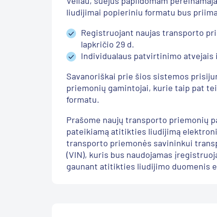
Vėliau, suėjus papildomam pereinamajam
liudijimai popieriniu formatu bus priima
Registruojant naujas transporto p
lapkričio 29 d.
Individualaus patvirtinimo atvejais i
Savanoriškai prie šios sistemos prisiju
priemonių gamintojai, kurie taip pat tei
formatu.
Prašome naujų transporto priemonių pa
pateikiamą atitikties liudijimą elektron
transporto priemonės savininkui trans
(VIN), kuris bus naudojamas įregistruo
gaunant atitikties liudijimo duomenis 