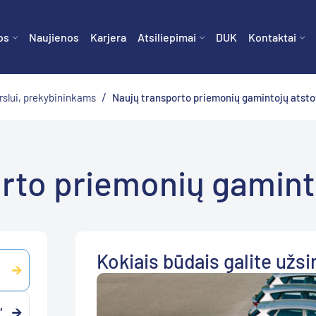
os
Naujienos
Karjera
Atsiliepimai
DUK
Kontaktai
/
rslui, prekybininkams
Naujų transporto priemonių gamintojų atst
rto priemonių gamin
Kokiais būdais galite užsir
,