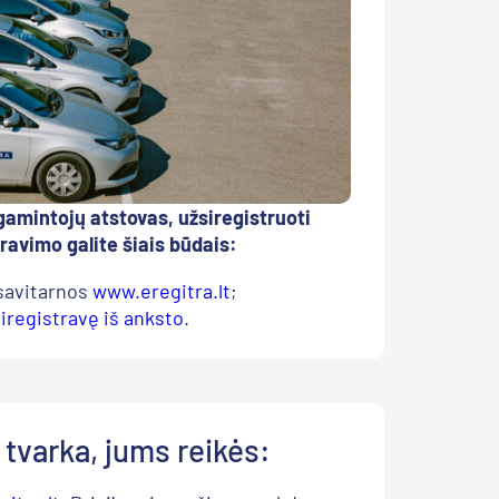
gamintojų atstovas, užsiregistruoti
travimo galite šiais būdais:
 savitarnos
www.eregitra.lt
;
iregistravę iš anksto
.
e tvarka, jums reikės: