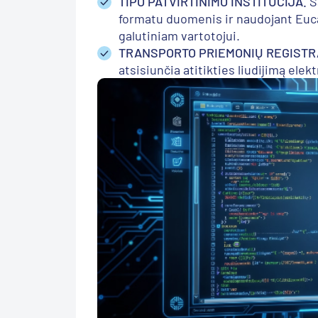
TIPO PATVIRTINIMO INSTITUCIJA.
S
formatu duomenis ir naudojant Euc
galutiniam vartotojui.
TRANSPORTO PRIEMONIŲ REGISTR
atsisiunčia atitikties liudijimą elek