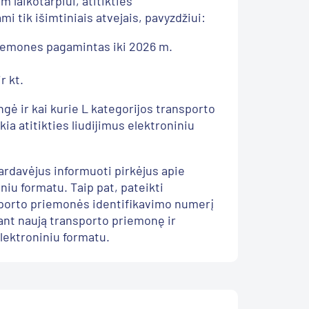
 laikotarpiui, atitikties
mi tik išimtiniais atvejais, pavyzdžiui:
riemones pagamintas iki 2026 m.
r kt.
ngė ir kai kurie L kategorijos transporto
kia atitikties liudijimus elektroniniu
rdavėjus informuoti pirkėjus apie
iniu formatu. Taip pat, pateikti
porto priemonės identifikavimo numerį
jant naują transporto priemonę ir
elektroniniu formatu.