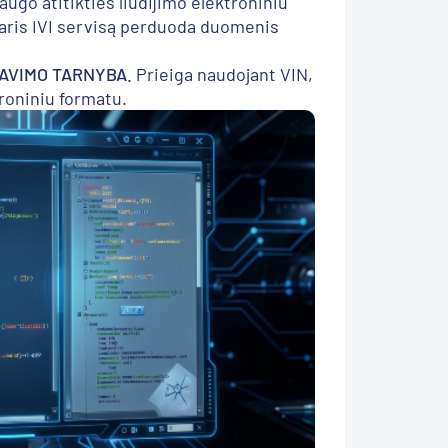
augo atitikties liudijimo elektroniniu
aris IVI servisą perduoda duomenis
AVIMO TARNYBA.
Prieiga naudojant VIN,
troniniu formatu.