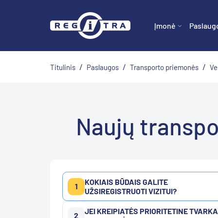
Įmonė
Paslaug
/
/
/
Titulinis
Paslaugos
Transporto priemonės
Ve
Naujų transpo
KOKIAIS BŪDAIS GALITE
1
UŽSIREGISTRUOTI VIZITUI?
JEI KREIPIATĖS PRIORITETINE TVARKA
2