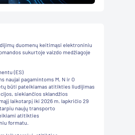
udijim
ų
duomenų
keitim
ąsi
elektroniniu
omandos sukurt
oje
vaizdo medžiagoje
ment
u
(ES)
ms nauj
ai pagamintoms
M, N ir O
ėtų būti pateikiamas
atitikties liudijimas
cijos
,
siekiančios sklandžios
mąjį
laikotarpį iki
2026
m
.
lapkričio 29
otarpiu naujų transporto
ikiami atitikties
niu formatu
.