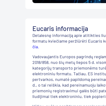
Eucaris informacija
Deta
lesnę informaciją
apie
atitikties li
formatu
kviečiame
peržiūrėti
Eucaris
k
čia.
Vadovaujantis
Europos pagrindų regla
2018/858
,
nuo
šių
met
ų
liepos 5 d. viso
kategorijų
transporto
priemonėms
tur
elektroniniu formatu
. Tačiau
,
ES institu
pertvarkos
,
numatė
papildomą pereina
d.
, o tai reiškia, kad pereinamuoju laik
priemonių
registravimui galės būti pate
liudijimai
tiek
el
e
ktroniniu
, tiek
popieri