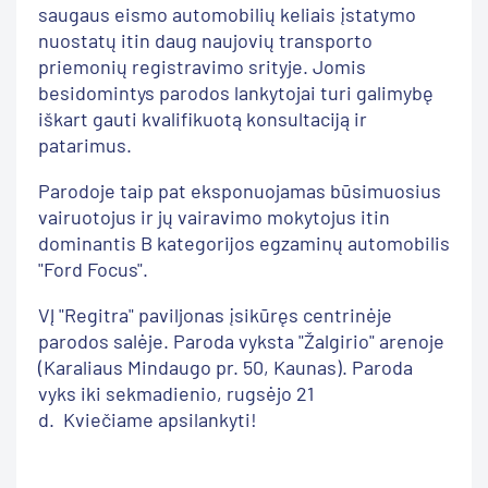
saugaus eismo automobilių keliais įstatymo
nuostatų itin daug naujovių transporto
priemonių registravimo srityje. Jomis
besidomintys parodos lankytojai turi galimybę
iškart gauti kvalifikuotą konsultaciją ir
patarimus.
Parodoje taip pat eksponuojamas būsimuosius
vairuotojus ir jų vairavimo mokytojus itin
dominantis B kategorijos egzaminų automobilis
"Ford Focus".
VĮ "Regitra" paviljonas įsikūręs centrinėje
parodos salėje. Paroda vyksta "Žalgirio" arenoje
(Karaliaus Mindaugo pr. 50, Kaunas). Paroda
vyks iki sekmadienio, rugsėjo 21
d. Kviečiame apsilankyti!