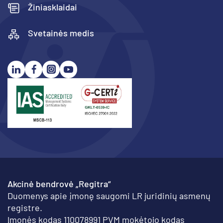
Žiniasklaidai
Svetainės medis
Akcinė bendrovė „Regitra“
Duomenys apie įmonę saugomi LR juridinių asmenų
registre.
Įmonės kodas 110078991 PVM mokėtojo kodas