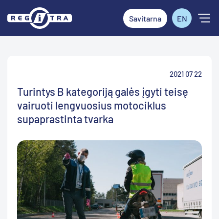
Savitarna
EN
2021 07 22
Turintys B kategoriją galės įgyti teisę
vairuoti lengvuosius motociklus
supaprastinta tvarka