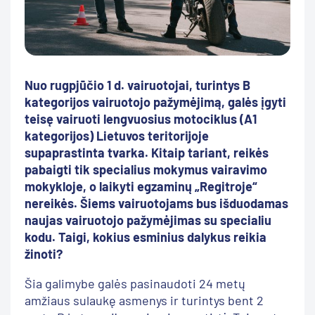
Nuo rugpjūčio 1 d. vairuotojai, turintys B
kategorijos vairuotojo pažymėjimą, galės įgyti
teisę vairuoti lengvuosius motociklus (A1
kategorijos) Lietuvos teritorijoje
supaprastinta tvarka. Kitaip tariant, reikės
pabaigti tik specialius mokymus vairavimo
mokykloje, o laikyti egzaminų „Regitroje“
nereikės. Šiems vairuotojams bus išduodamas
naujas vairuotojo pažymėjimas su specialiu
kodu. Taigi, kokius esminius dalykus reikia
žinoti?
Šia galimybe galės pasinaudoti 24 metų
amžiaus sulaukę asmenys ir turintys bent 2