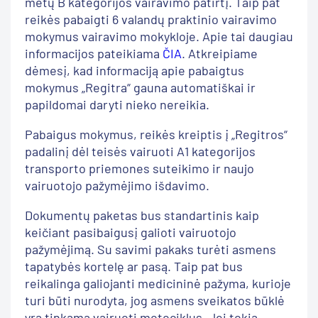
metų B kategorijos vairavimo patirtį. Taip pat
reikės pabaigti 6 valandų praktinio vairavimo
mokymus vairavimo mokykloje. Apie tai daugiau
informacijos pateikiama
ČIA
. Atkreipiame
dėmesį, kad informaciją apie pabaigtus
mokymus „Regitra“ gauna automatiškai ir
papildomai daryti nieko nereikia.
Pabaigus mokymus, reikės kreiptis į „Regitros“
padalinį dėl teisės vairuoti A1 kategorijos
transporto priemones suteikimo ir naujo
vairuotojo pažymėjimo išdavimo.
Dokumentų paketas bus standartinis kaip
keičiant pasibaigusį galioti vairuotojo
pažymėjimą. Su savimi pakaks turėti asmens
tapatybės kortelę ar pasą. Taip pat bus
reikalinga galiojanti medicininė pažyma, kurioje
turi būti nurodyta, jog asmens sveikatos būklė
yra tinkama vairuoti motociklus. Jei tokia