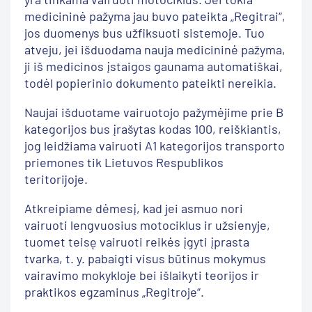
medicininė pažyma jau buvo pateikta „Regitrai“,
jos duomenys bus užfiksuoti sistemoje. Tuo
atveju, jei išduodama nauja medicininė pažyma,
ji iš medicinos įstaigos gaunama automatiškai,
todėl popierinio dokumento pateikti nereikia.
Naujai išduotame vairuotojo pažymėjime prie B
kategorijos bus įrašytas kodas 100, reiškiantis,
jog leidžiama vairuoti A1 kategorijos transporto
priemones tik Lietuvos Respublikos
teritorijoje.
Atkreipiame dėmesį, kad jei asmuo nori
vairuoti lengvuosius motociklus ir užsienyje,
tuomet teisę vairuoti reikės įgyti įprasta
tvarka, t. y. pabaigti visus būtinus mokymus
vairavimo mokykloje bei išlaikyti teorijos ir
praktikos egzaminus „Regitroje“.