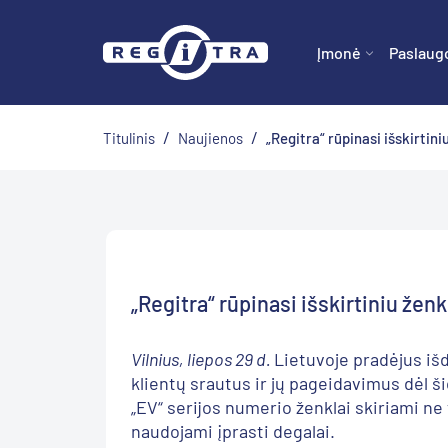
Įmonė
Paslaug
/
/
Titulinis
Naujienos
„Regitra“ rūpinasi išskirtini
„Regitra“ rūpinasi išskirtiniu že
Vilnius, liepos 29 d.
Lietuvoje pradėjus išd
klientų srautus ir jų pageidavimus dėl ši
„EV“ serijos numerio ženklai skiriami ne
naudojami įprasti degalai.