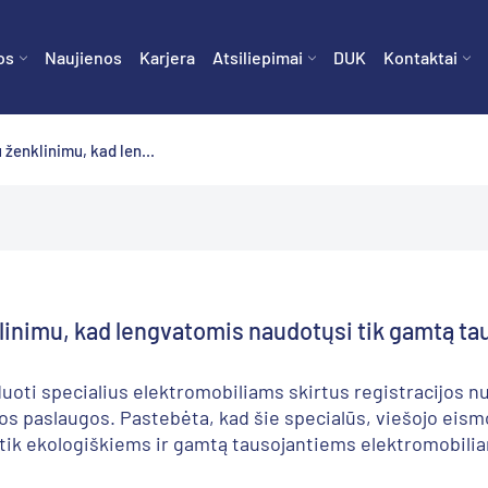
os
Naujienos
Karjera
Atsiliepimai
DUK
Kontaktai
u ženklinimu, kad len...
nklinimu, kad lengvatomis naudotųsi tik gamtą ta
uoti specialius elektromobiliams skirtus registracijos n
os paslaugos. Pastebėta, kad šie specialūs, viešojo eismo 
 tik ekologiškiems ir gamtą tausojantiems elektromobilia