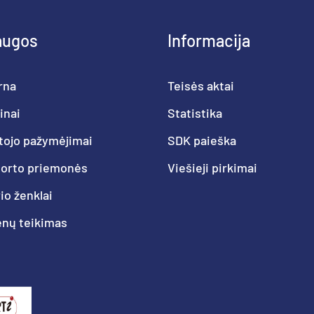
augos
Informacija
rna
Teisės aktai
inai
Statistika
tojo pažymėjimai
SDK paieška
porto priemonės
Viešieji pirkimai
o ženklai
nų teikimas