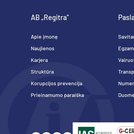
AB „Regitra“
Pasl
Apie įmonę
Savita
Naujienos
Egzam
Karjera
Vairuo
Struktūra
Trans
Korupcijos prevencija
Numeri
Prieinamumo paraiška
Duome