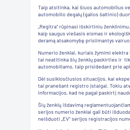
Taip atsitinka, kai šiuos automobilius
automobilio degalų (galios šaltinio) duo
„Regitra“ rūpinasi išskirtiniu ženklinim
kaip saugus viešasis eismas ir ekologiš
deramą atsakomybę prisiimantys vairuot
Numerio ženklai, kuriais žymimi elektra
tai neatitinka šių ženklų paskirties ir 
automobiliams, taip prisidedant prie apl
Dėl susiklosčiusios situacijos, kai eksp
tai pranešant registro įstaigai. Tokiu at
informacijos, kad ne pagal paskirtį naud
Šių ženklų išdavimą reglamentuojančiam
serijos numerio ženklai gali būti išdu
neišduoti „EV“ serijos registracijos numer