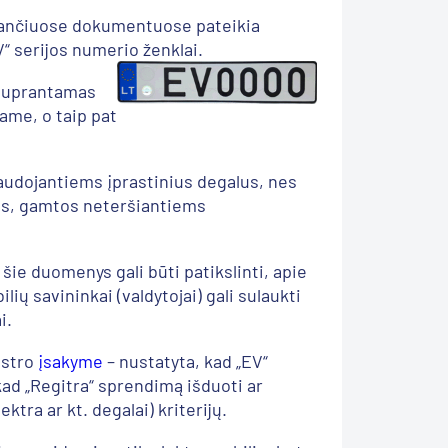
inančiuose dokumentuose pateikia
“ serijos numerio ženklai.
s suprantamas
ame, o taip pat
audojantiems įprastinius degalus, nes
kiems, gamtos neteršiantiems
ie duomenys gali būti patikslinti, apie
ių savininkai (valdytojai) gali sulaukti
gai.
istro
įsakyme
– nustatyta, kad „EV“
ad „Regitra“ sprendimą išduoti ar
ktra ar kt. degalai) kriterijų.