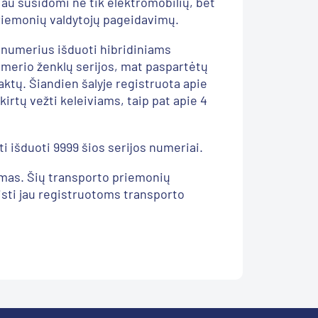
iau susidomi ne tik elektromobilių, bet
 priemonių valdytojų pageidavimų.
s numerius išduoti hibridiniams
numerio ženklų serijos, mat paspartėtų
aktų. Šiandien šalyje registruota apie
irtų vežti keleiviams, taip pat apie 4
ti išduoti 9999 šios serijos numeriai.
omas. Šių transporto priemonių
eisti jau registruotoms transporto