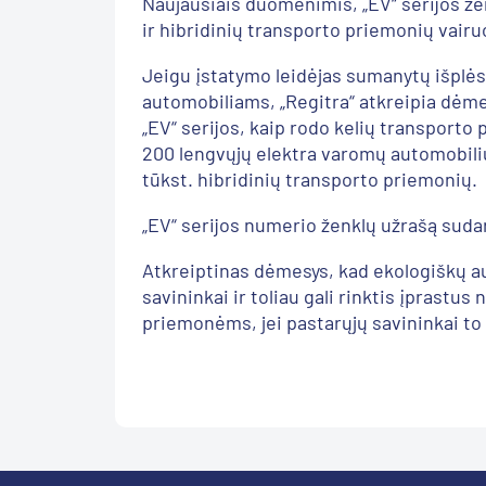
Naujausiais duomenimis, „EV“ serijos žen
ir hibridinių transporto priemonių vairu
Jeigu įstatymo leidėjas sumanytų išplės
automobiliams, „Regitra“ atkreipia dėmes
„EV“ serijos, kaip rodo kelių transporto
200 lengvųjų elektra varomų automobilių,
tūkst. hibridinių transporto priemonių
„EV“ serijos numerio ženklų užrašą sudaro
Atkreiptinas dėmesys, kad ekologiškų a
savininkai ir toliau gali rinktis įprastu
priemonėms, jei pastarųjų savininkai to