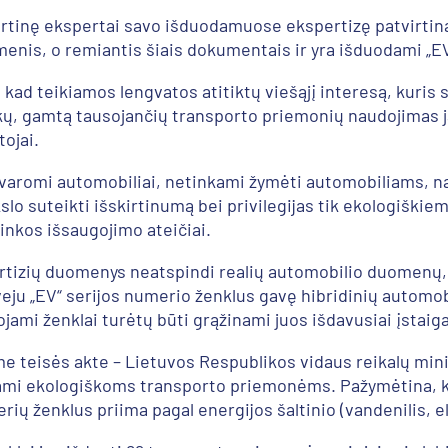
 vertinę ekspertai savo išduodamuose ekspertizę patvirt
menis, o remiantis šiais dokumentais ir yra išduodami „EV
u, kad teikiamos lengvatos atitiktų viešąjį interesą, kuri
kų, gamtą tausojančių transporto priemonių naudojimas j
ojai.
 varomi automobiliai, netinkami žymėti automobiliams, n
tikslo suteikti išskirtinumą bei privilegijas tik ekologiš
inkos išsaugojimo ateičiai.
ertizių duomenys neatspindi realių automobilio duomenų, š
veju „EV“ serijos numerio ženklus gavę hibridinių automobil
ojami ženklai turėtų būti grąžinami juos išdavusiai įstai
e teisės akte – Lietuvos Respublikos vidaus reikalų min
odami ekologiškoms transporto priemonėms. Pažymėtina, k
ių ženklus priima pagal energijos šaltinio (vandenilis, ele