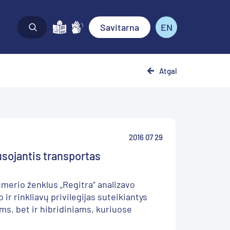
Savitarna
EN
Atgal
2016 07 29
usojantis transportas
umerio ženklus „Regitra“ analizavo
ir rinkliavų privilegijas suteikiantys
ms, bet ir hibridiniams, kuriuose