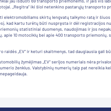
klai jau išduoti 69 transporto priemonėms, ir jais vis lab
otojai. „Regitra“ iki šiol netenkino pastarųjų transporto
ti elektromobiliams skirtų lengvatų taikymo ratą ir šiuo
į, kad kartu turėtų būti nuspręsta ir dėl registracijos 
 priemonių statistiniai duomenys, naudojimas ir jos nepak
 apie 10 motociklų bei apie 400 transporto priemonių, sk
.
 raidės „EV“ ir keturi skaitmenys, tad daugiausia gali bū
utomobilių žymėjimas „EV“ serijos numeriais nėra prival
s numerio ženklus. Valstybinių numerių taip pat nereikia k
 nepageidauja.