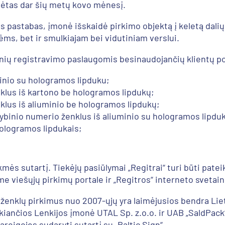
dėtas dar šių metų kovo mėnesį.
s pastabas, įmonė išskaidė pirkimo objektą į keletą dali
ėms, bet ir smulkiajam bei vidutiniam verslui.
ių registravimo paslaugomis besinaudojančių klientų po
minio su hologramos lipduku;
nklus iš kartono be hologramos lipdukų;
nklus iš aliuminio be hologramos lipdukų;
tybinio numerio ženklus iš aliuminio su hologramos lipd
hologramos lipdukais;
s sutartį. Tiekėjų pasiūlymai „Regitrai“ turi būti pateikti 
e viešųjų pirkimų portale ir „Regitros“ interneto svetai
ženklų pirkimus nuo 2007-ųjų yra laimėjusios bendra Lietu
ikiančios Lenkijos įmonė UTAL Sp. z.o.o. ir UAB „SaldPack
pareigojęs sudaryti sutartį su „Baltic Sign“.