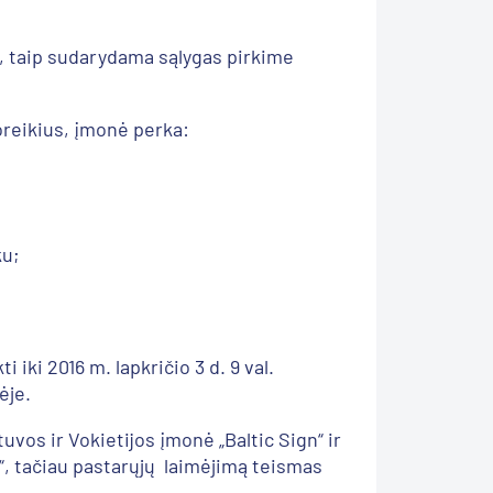
ų, taip sudarydama sąlygas pirkime
reikius, įmonė perka:
uku;
iki 2016 m. lapkričio 3 d. 9 val.
nėje.
vos ir Vokietijos įmonė „Baltic Sign“ ir
“, tačiau pastarųjų laimėjimą teismas