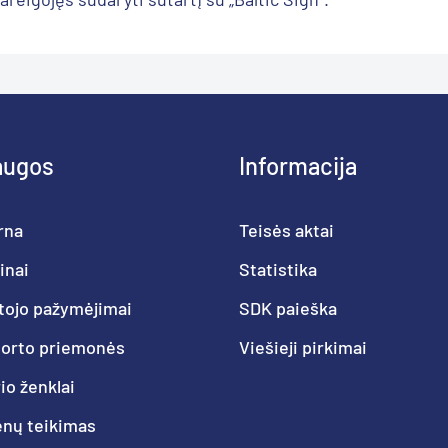
augos
Informacija
rna
Teisės aktai
inai
Statistika
tojo pažymėjimai
SDK paieška
porto priemonės
Viešieji pirkimai
o ženklai
nų teikimas