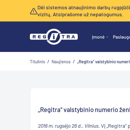
Dėl sistemos atnaujinimo darbų rugpjūčio 
vizitų. Atsiprašome už nepatogumus.
Įmonė
Paslaug
/
/
Titulinis
Naujienos
„Regitra“ valstybinio numeri
„Regitra“ valstybinio numerio ženk
2016 m. rugsėjo 26 d., Vilnius
. VĮ „Regitra“