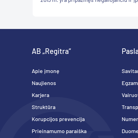
AB „Regitra“
Pasl
Apie įmonę
Savita
Naujienos
Egzam
Karjera
Vairuo
Struktūra
Trans
Korupcijos prevencija
Numeri
Prieinamumo paraiška
Duome