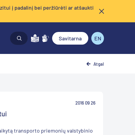
tui į padalinį bei peržiūrėti ar atšaukti
Savitarna
EN
Atgal
2016 09 26
tui
itaikytą transporto priemonių valstybinio