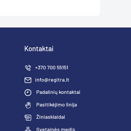
Kontaktai
+370 700 55151
info@regitra.lt
Padalinių kontaktai
Pasitikėjimo linija
Žiniasklaidai
Svetainės medis