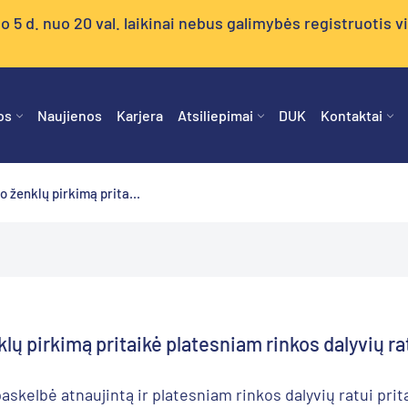
5 d. nuo 20 val. laikinai nebus galimybės registruotis vizi
os
Naujienos
Karjera
Atsiliepimai
DUK
Kontaktai
o ženklų pirkimą prita...
lų pirkimą pritaikė platesniam rinkos dalyvių ra
 paskelbė atnaujintą ir platesniam rinkos dalyvių ratui pr