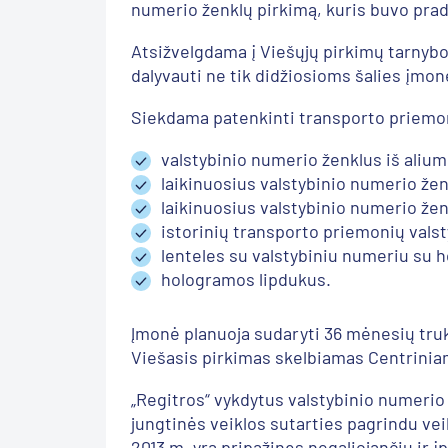
numerio ženklų pirkimą, kuris buvo pra
Atsižvelgdama į Viešųjų pirkimų tarnybo
dalyvauti ne tik didžiosioms šalies įmon
Siekdama patenkinti transporto priemon
valstybinio numerio ženklus iš aliu
laikinuosius valstybinio numerio že
laikinuosius valstybinio numerio že
istorinių transporto priemonių vals
lenteles su valstybiniu numeriu su 
hologramos lipdukus.
Įmonė planuoja sudaryti 36 mėnesių trukmė
Viešasis pirkimas skelbiamas Centriniam
„Regitros“ vykdytus valstybinio numerio 
jungtinės veiklos sutarties pagrindu ve
2013 m. yra pripažinęs negaliojančiu ir į