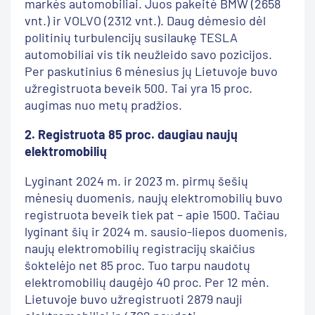
markės automobiliai. Juos pakeitė BMW (2658
vnt.) ir VOLVO (2312 vnt.). Daug dėmesio dėl
politinių turbulencijų susilaukę TESLA
automobiliai vis tik neužleido savo pozicijos.
Per paskutinius 6 mėnesius jų Lietuvoje buvo
užregistruota beveik 500. Tai yra 15 proc.
augimas nuo metų pradžios.
2.
Registruota 85 proc. daugiau naujų
elektromobilių
Lyginant 2024 m. ir 2023 m. pirmų šešių
mėnesių duomenis, naujų elektromobilių buvo
registruota beveik tiek pat – apie 1500. Tačiau
lyginant šių ir 2024 m. sausio-liepos duomenis,
naujų elektromobilių registracijų skaičius
šoktelėjo net 85 proc. Tuo tarpu naudotų
elektromobilių daugėjo 40 proc. Per 12 mėn.
Lietuvoje buvo užregistruoti 2879 nauji