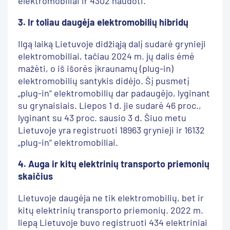
elektromobiliai ir 4302 naudoti.
3. Ir toliau daugėja elektromobilių hibridų
Ilgą laiką Lietuvoje didžiąją dalį sudarė grynieji
elektromobiliai, tačiau 2024 m. jų dalis ėmė
mažėti, o iš išorės įkraunamų (plug-in)
elektromobilių santykis didėjo. Šį pusmetį
„plug-in“ elektromobilių dar padaugėjo, lyginant
su grynaisiais. Liepos 1 d. jie sudarė 46 proc.,
lyginant su 43 proc. sausio 3 d. Šiuo metu
Lietuvoje yra registruoti 18963 grynieji ir 16132
„plug-in“ elektromobiliai.
4.
Auga ir kitų elektrinių transporto priemonių
skaičius
Lietuvoje daugėja ne tik elektromobilių, bet ir
kitų elektrinių transporto priemonių. 2022 m.
liepą Lietuvoje buvo registruoti 434 elektriniai