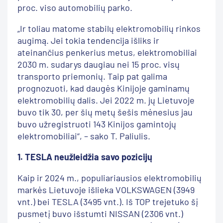
proc. viso automobilių parko.
„Ir toliau matome stabilų elektromobilių rinkos
augimą. Jei tokia tendencija išliks ir
ateinančius penkerius metus, elektromobiliai
2030 m. sudarys daugiau nei 15 proc. visų
transporto priemonių. Taip pat galima
prognozuoti, kad daugės Kinijoje gaminamų
elektromobilių dalis. Jei 2022 m. jų Lietuvoje
buvo tik 30, per šių metų šešis mėnesius jau
buvo užregistruoti 143 Kinijos gamintojų
elektromobiliai“, – sako T. Paliulis.
1. TESLA neužleidžia savo pozicijų
Kaip ir 2024 m., populiariausios elektromobilių
markės Lietuvoje išlieka VOLKSWAGEN (3949
vnt.) bei TESLA (3495 vnt.). Iš TOP trejetuko šį
pusmetį buvo išstumti NISSAN (2306 vnt.)