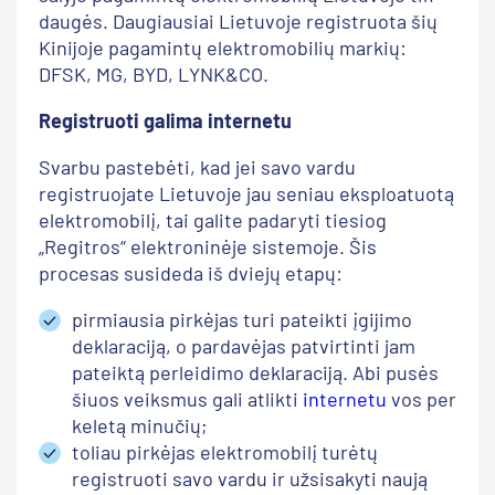
daugės. Daugiausiai Lietuvoje registruota šių
Kinijoje pagamintų elektromobilių markių:
DFSK, MG, BYD, LYNK&CO.
Registruoti galima internetu
Svarbu pastebėti, kad jei savo vardu
registruojate Lietuvoje jau seniau eksploatuotą
elektromobilį, tai galite padaryti tiesiog
„Regitros“ elektroninėje sistemoje. Šis
procesas susideda iš dviejų etapų:
pirmiausia pirkėjas turi pateikti įgijimo
deklaraciją, o pardavėjas patvirtinti jam
pateiktą perleidimo deklaraciją. Abi pusės
šiuos veiksmus gali atlikti
internetu
vos per
keletą minučių;
toliau pirkėjas elektromobilį turėtų
registruoti savo vardu ir užsisakyti naują