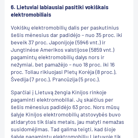
6.
Lietuviai labiausiai pasitiki vokiškais
elektromobiliais
Vokiškų elektromobilių dalis per paskutinius
šešis mėnesius dar padidėjo – nuo 35 proc. iki
beveik 37 proc. Japonijoje (5946 vnt.) ir
Jungtinėse Amerikos valstijose (5859 vnt.)
pagamintų elektromobilių dalys nors ir
nežymiai, bet pamažėjo – nuo 18 proc. iki 16
proc. Toliau rikiuojasi Pietų Korėja (8 proc.),
Švedija (7 proc.), Prancūzija (5 proc.).
Sparčiai į Lietuvą žengia Kinijos rinkoje
pagaminti elektromobiliai. Jų skaičius per
šešis mėnesius padidėjo 63 proc. Nors mūsų
šalyje Kinijos elektromobilių atstovybės buvo
atidarytos tik šiais metais, jau matyti nemažas
susidomėjimas. Tad galima teigti, kad šioje
šalyje pagamintų elektromobilių Lietuvoje tik