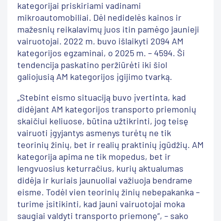
kategorijai priskiriami vadinami
mikroautomobiliai. Dėl nedidelės kainos ir
mažesnių reikalavimų juos itin pamėgo jaunieji
vairuotojai. 2022 m. buvo išlaikyti 2094 AM
kategorijos egzaminai, o 2025 m. – 4594. Ši
tendencija paskatino peržiūrėti iki šiol
galiojusią AM kategorijos įgijimo tvarką.
„Stebint eismo situaciją buvo įvertinta, kad
didėjant AM kategorijos transporto priemonių
skaičiui keliuose, būtina užtikrinti, jog teisę
vairuoti įgyjantys asmenys turėtų ne tik
teorinių žinių, bet ir realių praktinių įgūdžių. AM
kategorija apima ne tik mopedus, bet ir
lengvuosius keturračius, kurių aktualumas
didėja ir kuriais jaunuoliai važiuoja bendrame
eisme. Todėl vien teorinių žinių nebepakanka –
turime įsitikinti, kad jauni vairuotojai moka
saugiai valdyti transporto priemonę“, – sako