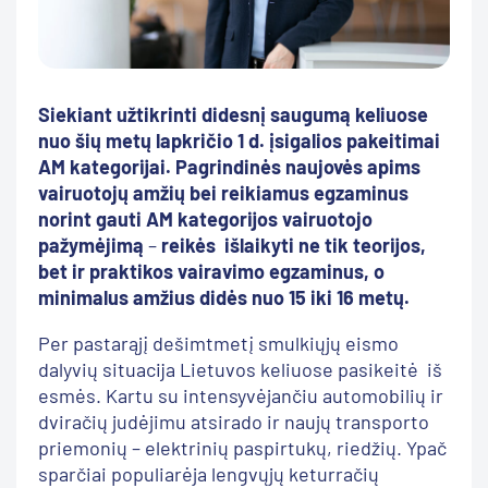
Siekiant užtikrinti didesnį saugumą keliuose
nuo šių metų lapkričio 1 d. įsigalios pakeitimai
AM kategorijai. Pagrindinės naujovės apims
vairuotojų amžių bei reikiamus egzaminus
norint gauti AM kategorijos vairuotojo
pažymėjimą
–
reikės išlaikyti ne tik teorijos,
bet ir praktikos vairavimo egzaminus, o
minimalus amžius didės nuo 15 iki 16 metų.
Per pastarąjį dešimtmetį smulkiųjų eismo
dalyvių situacija Lietuvos keliuose pasikeitė iš
esmės. Kartu su intensyvėjančiu automobilių ir
dviračių judėjimu atsirado ir naujų transporto
priemonių – elektrinių paspirtukų, riedžių. Ypač
sparčiai populiarėja lengvųjų keturračių