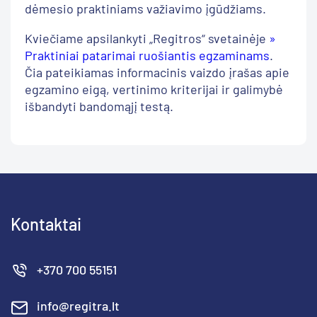
dėmesio praktiniams važiavimo įgūdžiams.
Kviečiame apsilankyti „Regitros“ svetainėje
»
Praktiniai patarimai ruošiantis egzaminams
.
Čia pateikiamas informacinis vaizdo įrašas apie
egzamino eigą, vertinimo kriterijai ir galimybė
išbandyti bandomąjį testą.
Kontaktai
+370 700 55151
info@regitra.lt