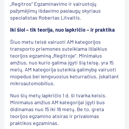
„Regitros“ Egzaminavimo ir vairuotojų
pažymėjimų išdavimo paslaugų skyriaus
specialistas Robertas Litvaitis.
Iki šiol – tik teorija, nuo lapkričio – ir praktika
Šiuo metu teisė vairuoti AM kategorijos
transporto priemones suteikiama išlaikius
teorijos egzaminą „Regitroje“. Minimalus
amžius, nuo kurio galima įgyti šią teisę, yra 15
metų. AM kategorija suteikia galimybę vairuoti
mopedus bei lengvuosius keturračius, įskaitant
mikroautomobilius.
Nuo šių metų lapkričio 1 d. ši tvarka keisis.
Minimalus amžius AM kategorijai įgyti bus
didinamas nuo 15 iki 16 metų. Be to, greta
teorijos egzamino atsiras ir privalomas
praktikos egzaminas.