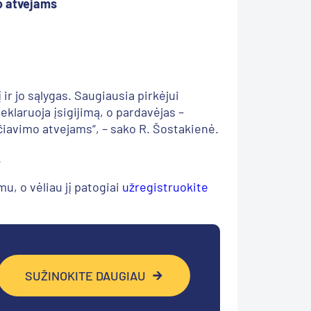
o atvejams
 ir jo sąlygas. Saugiausia pirkėjui
eklaruoja įsigijimą, o pardavėjas –
kčiavimo atvejams“, – sako R. Šostakienė.
.
u, o vėliau jį patogiai
užregistruokite
SUŽINOKITE DAUGIAU