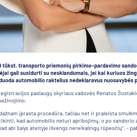
90 tūkst. transporto priemonių pirkimo–pardavimo sando
ėjai gali susidurti su nesklandumais, jei kai kuriuos žing
iduoda automobilio raktelius nedeklaravus nuosavybės 
egistracijos paslaugų skyriaus vadovės Renatos Šostakien
nežinojimo.
 dažnam įprasta procedūra, tačiau net ir praleista smulk
itikinti, kad automobilis neturi apribojimų, o po sandorio
kad abi šalys ateityje išvengs nereikalingų rūpesčių“, – p