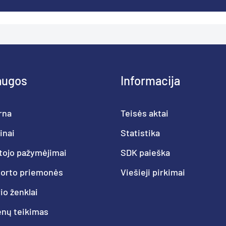
augos
Informacija
rna
Teisės aktai
inai
Statistika
tojo pažymėjimai
SDK paieška
porto priemonės
Viešieji pirkimai
o ženklai
nų teikimas