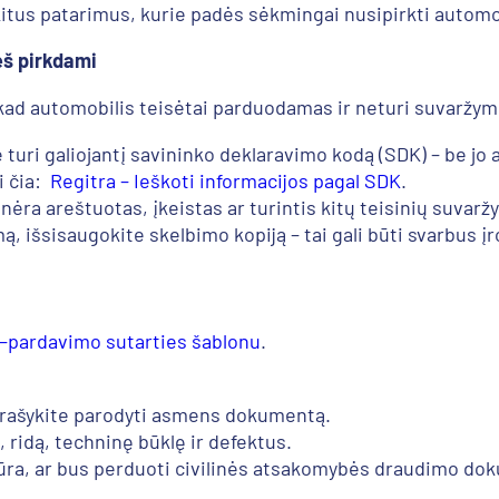
r kitus patarimus, kurie padės sėkmingai nusipirkti automo
eš pirkdami
, kad automobilis teisėtai parduodamas ir neturi suvaržym
 turi galiojantį savininko deklaravimo kodą (SDK) – be jo
i čia:
Regitra – Ieškoti informacijos pagal SDK
.
s nėra areštuotas, įkeistas ar turintis kitų teisinių suvarž
ą, išsisaugokite skelbimo kopiją – tai gali būti svarbus į
–pardavimo sutarties šablonu
.
aprašykite parodyti asmens dokumentą.
 ridą, techninę būklę ir defektus.
iūra, ar bus perduoti civilinės atsakomybės draudimo do