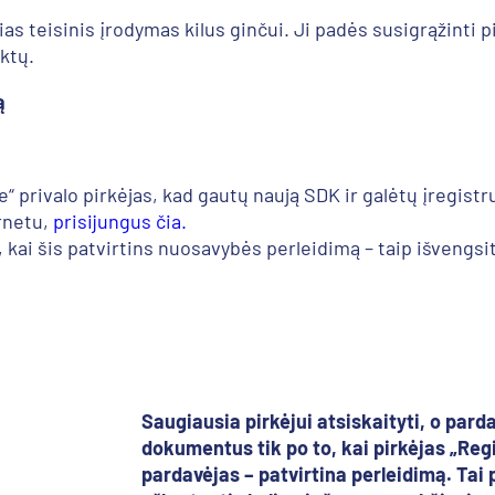
ias teisinis įrodymas kilus ginčui. Ji padės susigrąžinti p
ktų.
ą
je“ privalo pirkėjas, kad gautų naują SDK ir galėtų įregis
rnetu,
prisijungus čia.
 kai šis patvirtins nuosavybės perleidimą – taip išvengsite
Saugiausia pirkėjui atsiskaityti, o parda
dokumentus tik po to, kai pirkėjas „Regi
pardavėjas – patvirtina perleidimą. Tai 