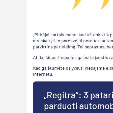
„Pirkėjai kartais mano, kad užtenka tik pa
atsiskaityti, o pardavėjui perduoti autom
patvirtina perleidimą. Tai paprastas, be
Atlikę šiuos žingsnius galėsite jaustis r
Kad galėtumėte dalyvauti viešajame eism
internetu.
„Regitra“: 3 patar
parduoti automob