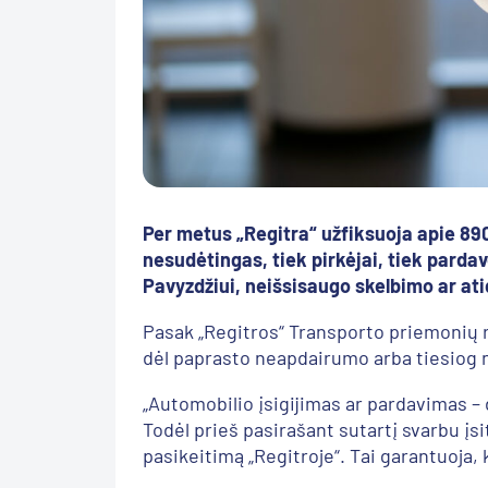
Per metus „Regitra“ užfiksuoja apie 8
nesudėtingas, tiek pirkėjai, tiek pardav
Pavyzdžiui, neišsisaugo skelbimo ar at
Pasak „Regitros“ Transporto priemonių r
dėl paprasto neapdairumo arba tiesiog 
„Automobilio įsigijimas ar pardavimas –
Todėl prieš pasirašant sutartį svarbu įs
pasikeitimą „Regitroje“. Tai garantuoja, 