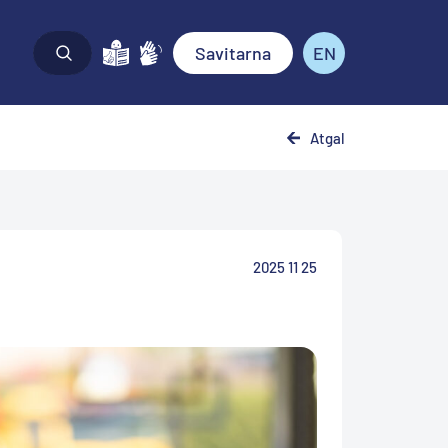
Savitarna
EN
Atgal
2025 11 25