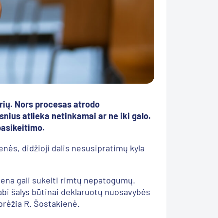
rių. Nors procesas atrodo
snius atlieka netinkamai ar ne iki galo.
pasikeitimo.
ės, didžioji dalis nesusipratimų kyla
mena gali sukelti rimtų nepatogumų.
 abi šalys būtinai deklaruotų nuosavybės
abrėžia R. Šostakienė.