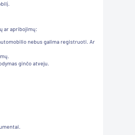
bilį.
ų ar apribojimų:
 automobilio nebus galima registruoti. Ar
ymų.
rodymas ginčo atveju.
kumentai.