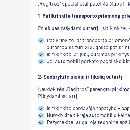
„Regitros“ specialistai pateikia šiuos i
1. Patikrinkite transporto priemonę pri
Prieš pasirašydami sutartį, įsitikinkite
Patikrinkite, ar transporto priemonė
automobilis turi SDK galite patikrint
Įsitikinkite, ar jūsų būsimas pirkiny
Jei automobilį perkate pagal skelbim
2. Sudarykite aiškią ir tikslią sutartį
Naudokitės „Regitros“ parengtu
pirkimo
Pildydami sutartį:
Įsitikinkite pardavėjo tapatybe – p
Nurodykite tikrąją automobilio kainą,
Pažymėkite, ar galioja techninė apž