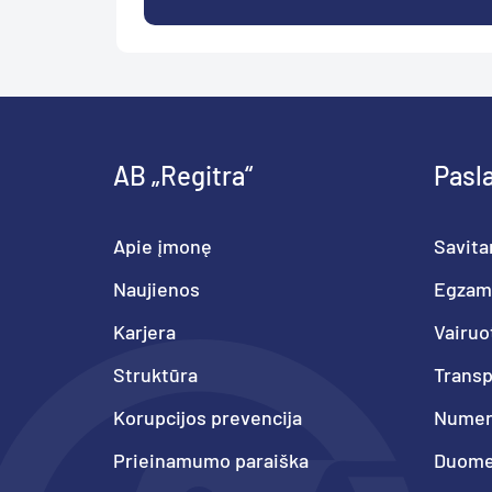
AB „Regitra“
Pasl
Apie įmonę
Savita
Naujienos
Egzam
Karjera
Vairuo
Struktūra
Trans
Korupcijos prevencija
Numeri
Prieinamumo paraiška
Duome