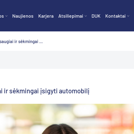
os
Naujienos
Karjera
Atsiliepimai
DUK
Kontaktai
saugiai ir sėkmingai ...
ai ir sėkmingai įsigyti automobilį