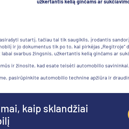
užkertantis kelią ginčams ar sukčiavim
sirašyti sutartį, tačiau tai tik saugiklis, įrodantis sandorį
obilį ir jo dokumentus tik po to, kai pirkėjas „Regitroje“ d
t labai svarbus žingsnis, užkertantis kelią ginčams ar su
amūs ir žinosite, kad esate teisėti automobilio savininkai
e, pasirūpinkite automobilio technine apžiūra ir draudim
imai, kaip sklandžiai
ilį