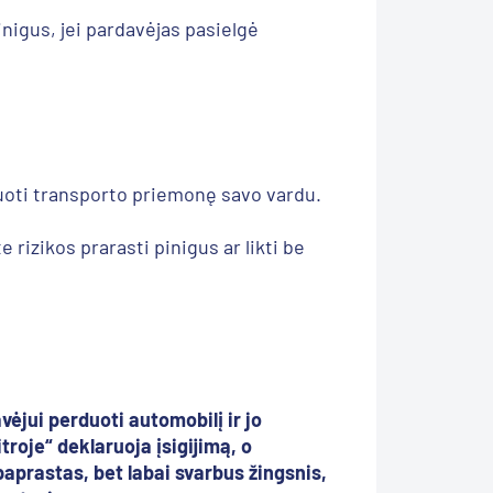
inigus, jei pardavėjas pasielgė
truoti transporto priemonę savo vardu.
 rizikos prarasti pinigus ar likti be
vėjui perduoti automobilį ir jo
troje“ deklaruoja įsigijimą, o
paprastas, bet labai svarbus žingsnis,