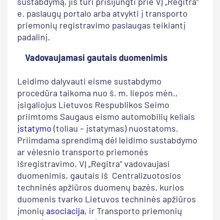
sustabdymą, jis turi prisijungti prie VĮ „Regitra“
e. paslaugų portalo arba atvykti į transporto
priemonių registravimo paslaugas teikiantį
padalinį.
Vadovaujamasi gautais duomenimis
Leidimo dalyvauti eisme sustabdymo
procedūra taikoma nuo š. m. liepos mėn.,
įsigaliojus Lietuvos Respublikos Seimo
priimtoms Saugaus eismo automobilių keliais
įstatymo
(toliau – įstatymas) nuostatoms.
Priimdama sprendimą dėl leidimo sustabdymo
ar vėlesnio transporto priemonės
išregistravimo, VĮ „Regitra“ vadovaujasi
duomenimis, gautais iš Centralizuotosios
techninės apžiūros duomenų bazės, kurios
duomenis tvarko Lietuvos techninės apžiūros
įmonių
asociacija
, ir Transporto priemonių