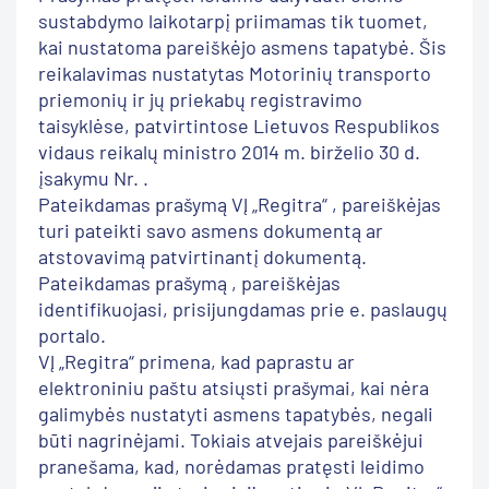
sustabdymo laikotarpį priimamas tik tuomet,
kai nustatoma pareiškėjo asmens tapatybė. Šis
reikalavimas nustatytas Motorinių transporto
priemonių ir jų priekabų registravimo
taisyklėse, patvirtintose Lietuvos Respublikos
vidaus reikalų ministro 2014 m. birželio 30 d.
įsakymu Nr. .
Pateikdamas prašymą VĮ „Regitra“ , pareiškėjas
turi pateikti savo asmens dokumentą ar
atstovavimą patvirtinantį dokumentą.
Pateikdamas prašymą , pareiškėjas
identifikuojasi, prisijungdamas prie e. paslaugų
portalo.
VĮ „Regitra“ primena, kad paprastu ar
elektroniniu paštu atsiųsti prašymai, kai nėra
galimybės nustatyti asmens tapatybės, negali
būti nagrinėjami. Tokiais atvejais pareiškėjui
pranešama, kad, norėdamas pratęsti leidimo