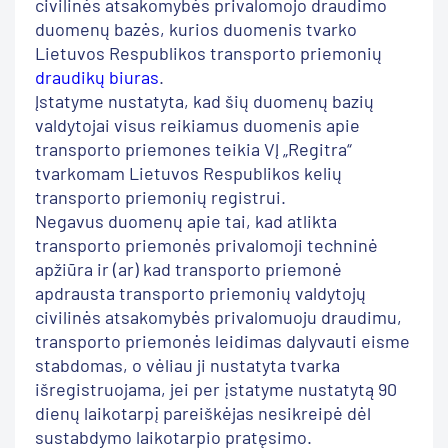
civilinės atsakomybės privalomojo draudimo
duomenų bazės, kurios duomenis tvarko
Lietuvos Respublikos transporto priemonių
draudikų biuras
.
Įstatyme nustatyta, kad šių duomenų bazių
valdytojai visus reikiamus duomenis apie
transporto priemones teikia VĮ „Regitra“
tvarkomam Lietuvos Respublikos kelių
transporto priemonių registrui.
Negavus duomenų apie tai, kad atlikta
transporto priemonės privalomoji techninė
apžiūra ir (ar) kad transporto priemonė
apdrausta transporto priemonių valdytojų
civilinės atsakomybės privalomuoju draudimu,
transporto priemonės leidimas dalyvauti eisme
stabdomas, o vėliau ji nustatyta tvarka
išregistruojama, jei per įstatyme nustatytą 90
dienų laikotarpį pareiškėjas nesikreipė dėl
sustabdymo laikotarpio pratęsimo.