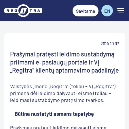
Savitarna
EN
2014 10 07
Prašymai pratęsti leidimo sustabdymą
priimami e. paslaugų portale ir VĮ
„Regitra“ klientų aptarnavimo padalinyje
Valstybės įmonė „Regitra“ (toliau – VĮ „Regitra“)
primena dėl leidimo dalyvauti eisme (toliau –
leidimas) sustabdymo pratęsimo tvarkos.
Būtina nustatyti asmens tapatybę
Prašymas pratęsti leidimo dalyvauti eisme