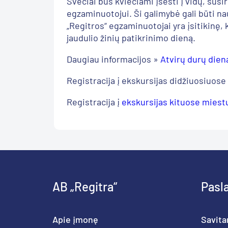
Svečiai bus kviečiami įsėsti į vidų, sus
egzaminuotojui. Ši galimybė gali būti n
„Regitros“ egzaminuotojai yra įsitikinę,
jaudulio žinių patikrinimo dieną.
Daugiau informacijos »
Atvirų durų diena
Registracija į ekskursijas didžiuosiuo
Registracija į
ekskursijas kituose mies
AB „Regitra“
Pasl
Apie įmonę
Savita