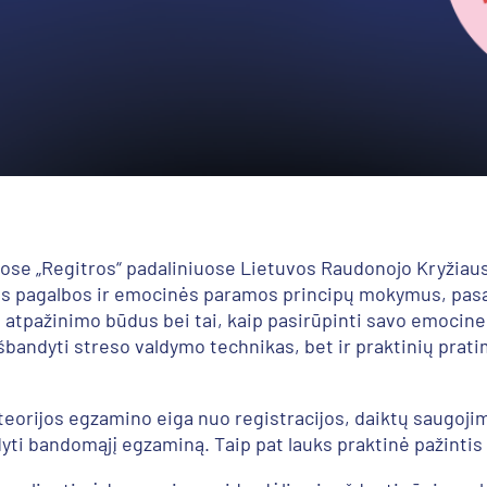
ose „Regitros“ padaliniuose Lietuvos Raudonojo Kryžiaus
nės pagalbos ir emocinės paramos principų mokymus, pas
 jo atpažinimo būdus bei tai, kaip pasirūpinti savo emocine 
 išbandyti streso valdymo technikas, bet ir praktinių prat
 teorijos egzamino eiga nuo registracijos, daiktų saugoji
dyti bandomąjį egzaminą. Taip pat lauks praktinė pažinti