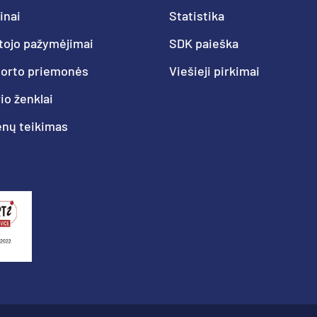
inai
Statistika
tojo pažymėjimai
SDK paieška
porto priemonės
Viešieji pirkimai
o ženklai
nų teikimas