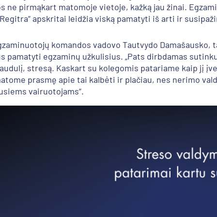
s ne pirmąkart matomoje vietoje, kažką jau žinai. Egzamin
egitra“ apskritai leidžia viską pamatyti iš arti ir susipažin
egzaminuotojų komandos vadovo Tautvydo Damašausko, ta
s pamatyti egzaminų užkulisius. „Pats dirbdamas sutink
jaudulį, stresą. Kaskart su kolegomis patariame kaip jį į
matome prasmę apie tai kalbėti ir plačiau, nes nerimo val
rusiems vairuotojams“.