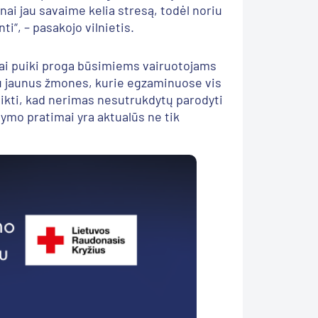
ai jau savaime kelia stresą, todėl noriu
ti“, – pasakojo vilnietis.
i puiki proga būsimiems vairuotojams
u jaunus žmones, kurie egzaminuose vis
veikti, kad nerimas nesutrukdytų parodyti
dymo pratimai yra aktualūs ne tik