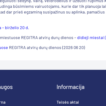
ireguliuoti sėdynę, vairą, veidrodėlius ir užduoti rūpimus
audinga būsimiems vairuotojams, kurie dar tik planuoja la
 kad dar prieš egzaminą susipažinus su aplinka, pamačius 
 – birželio 20 d.
se miestuose REGITRA atvirų durų dienos –
didieji miestai 
tuose
REGITRA atvirų durų dienos (2026 06 20)
augos
Informacija
rna
Teisės aktai