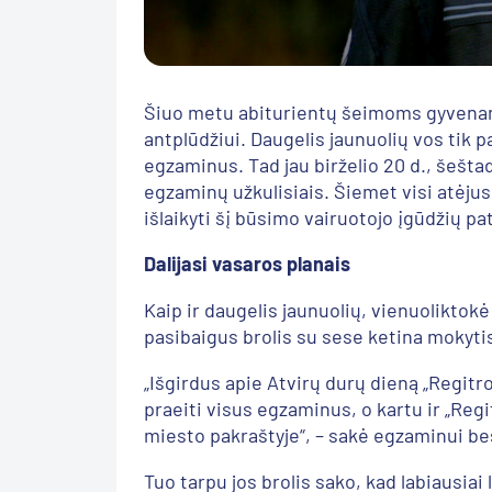
Šiuo metu abiturientų šeimoms gyvenant
antplūdžiui. Daugelis jaunuolių vos tik p
egzaminus. Tad jau birželio 20 d., šešta
egzaminų užkulisiais. Šiemet visi atėjus
išlaikyti šį būsimo vairuotojo įgūdžių pa
Dalijasi vasaros planais
Kaip ir daugelis jaunuolių, vienuoliktok
pasibaigus brolis su sese ketina mokytis
„Išgirdus apie Atvirų durų dieną „Regitro
praeiti visus egzaminus, o kartu ir „Reg
miesto pakraštyje“, – sakė egzaminui be
Tuo tarpu jos brolis sako, kad labiausia