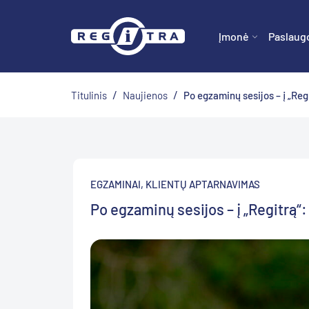
Įmonė
Paslaug
/
/
Titulinis
Naujienos
Po egzaminų sesijos – į „Regi
EGZAMINAI
,
KLIENTŲ APTARNAVIMAS
Po egzaminų sesijos – į „Regitrą“: 