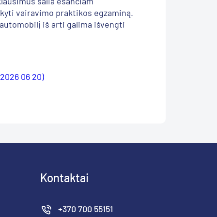
 klausimus šalia esančiam
ikyti vairavimo praktikos egzaminą.
automobilį iš arti galima išvengti
(2026 06 20)
Kontaktai
+370 700 55151