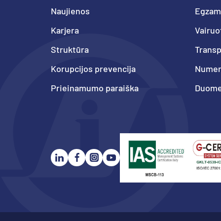
Naujienos
Egzam
Karjera
Vairuo
Struktūra
Trans
Korupcijos prevencija
Numeri
Prieinamumo paraiška
Duome