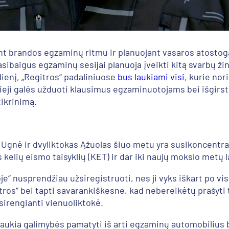
 brandos egzaminų ritmu ir planuojant vasaros atostogas
asibaigus egzaminų sesijai planuoja įveikti kitą svarbų žin
dienį, „Regitros“ padaliniuose
bus laukiami visi
, kurie nor
ieji galės užduoti klausimus egzaminuotojams bei išgirst
tikrinimą.
ė Ugnė ir dvyliktokas Ąžuolas šiuo metu yra susikoncentra
 kelių eismo taisyklių (KET) ir dar iki naujų mokslo metų 
je“ nusprendžiau užsiregistruoti, nes ji vyks iškart po vi
itros“ bei tapti savarankiškesne, kad nebereikėtų prašyt
sirengianti vienuoliktokė.
i laukia galimybės pamatyti iš arti egzaminų automobilius