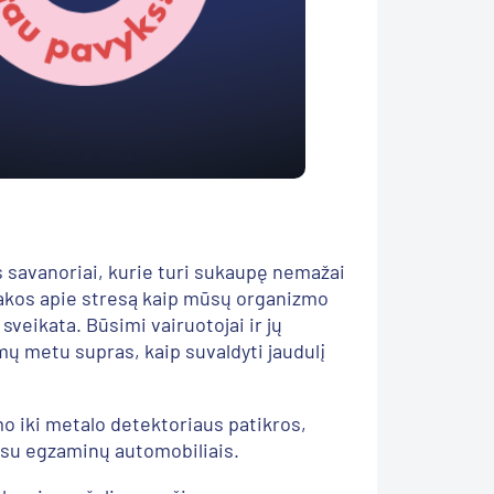
 savanoriai, kurie turi sukaupę nemažai
akos apie stresą kaip mūsų organizmo
sveikata. Būsimi vairuotojai ir jų
imų metu supras, kaip suvaldyti jaudulį
mo iki metalo detektoriaus patikros,
s su egzaminų automobiliais.