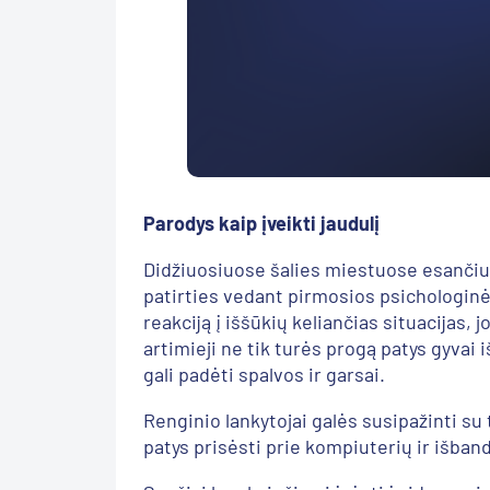
Parodys kaip įveikti jaudulį
Didžiuosiuose šalies miestuose esančiu
patirties vedant pirmosios psichologi
reakciją į iššūkių keliančias situacijas,
artimieji ne tik turės progą patys gyvai
gali padėti spalvos ir garsai.
Renginio lankytojai galės susipažinti su
patys prisėsti prie kompiuterių ir išban