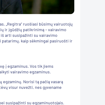
, „Regitra“ ruošiasi būsimų vairuotojų
ių ir įgūdžių patikrinimą – vairavimo
i iš arti susipažinti su vairavimo
i patarimų, kaip sėkmingai pasiruošti ir
vę į egzaminus. Vos tik jiems
laikyti vairavimo egzaminus.
sų egzaminų. Norisi tą pačią vasarą
i tėvų visur nuvežti, nes gyvename
 bei susipažinti su egzaminuotojais.