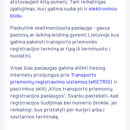
atstovaujant kitą asmenį. Tam reikalingas
įgaliojimas, kurį galima sudaryti ir
elektroniniu
būdu
.
Paskutinė skaitmenizuota paslauga – gavus
pastovų ar laikiną leidimą gyventi Lietuvoje bus
galima pakeisti transporto priemonės
registracijos terminą ar tipą iš terminuoto į
nuolatinį.
Visas šias paslaugas galima atlikti tiesiog
internetu prisijungus prie
Transporto
priemonių registravimo sistemos (eKETRIS)
ir
pasirinkus skiltį „Kitos transporto priemonių
registracijos paslaugos“. Svarbu pastebėti, kad
registracijos liudijimas bei numerio ženklai, jei
reikalingi, bus pristatyti per kurjerį arba į
savitarnos terminalą.