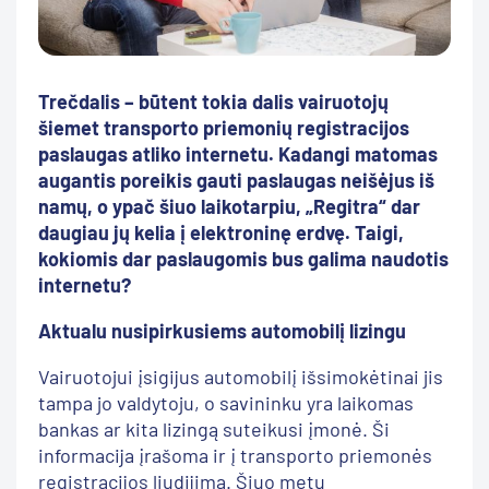
Trečdalis – būtent tokia dalis vairuotojų
šiemet transporto priemonių registracijos
paslaugas atliko internetu. Kadangi matomas
augantis poreikis gauti paslaugas neišėjus iš
namų, o ypač šiuo laikotarpiu, „Regitra“ dar
daugiau jų kelia į elektroninę erdvę. Taigi,
kokiomis dar paslaugomis bus galima naudotis
internetu?
Aktualu nusipirkusiems automobilį lizingu
Vairuotojui įsigijus automobilį išsimokėtinai jis
tampa jo valdytoju, o savininku yra laikomas
bankas ar kita lizingą suteikusi įmonė. Ši
informacija įrašoma ir į transporto priemonės
registracijos liudijimą. Šiuo metu