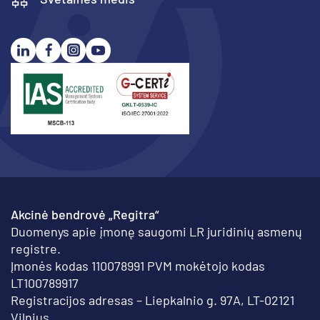
Akcinė bendrovė „Regitra“
Duomenys apie įmonę saugomi LR juridinių asmenų
registre.
Įmonės kodas 110078991 PVM mokėtojo kodas
LT100789917
Registracijos adresas – Liepkalnio g. 97A, LT-02121
Vilnius