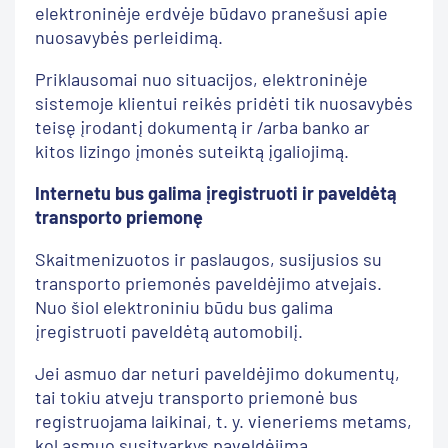
elektroninėje erdvėje būdavo pranešusi apie
nuosavybės perleidimą.
Priklausomai nuo situacijos, elektroninėje
sistemoje klientui reikės pridėti tik nuosavybės
teisę įrodantį dokumentą ir /arba banko ar
kitos lizingo įmonės suteiktą įgaliojimą.
Internetu bus galima įregistruoti ir paveldėtą
transporto priemonę
Skaitmenizuotos ir paslaugos, susijusios su
transporto priemonės paveldėjimo atvejais.
Nuo šiol elektroniniu būdu bus galima
įregistruoti paveldėtą automobilį.
Jei asmuo dar neturi paveldėjimo dokumentų,
tai tokiu atveju transporto priemonė bus
registruojama laikinai, t. y. vieneriems metams,
kol asmuo susitvarkys paveldėjimą.