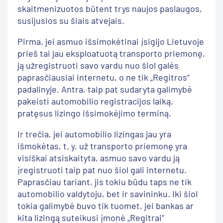
skaitmenizuotos būtent trys naujos paslaugos,
susijusios su šiais atvejais.
Pirma, jei asmuo išsimokėtinai įsigijo Lietuvoje
prieš tai jau eksploatuotą transporto priemonę,
ją užregistruoti savo vardu nuo šiol galės
paprasčiausiai internetu, o ne tik „Regitros“
padalinyje. Antra, taip pat sudaryta galimybė
pakeisti automobilio registracijos laiką,
pratęsus lizingo išsimokėjimo terminą.
Ir trečia, jei automobilio lizingas jau yra
išmokėtas, t. y. už transporto priemonę yra
visiškai atsiskaityta, asmuo savo vardu ją
įregistruoti taip pat nuo šiol gali internetu.
Paprasčiau tariant, jis tokiu būdu taps ne tik
automobilio valdytoju, bet ir savininku. Iki šiol
tokia galimybė buvo tik tuomet, jei bankas ar
kita lizingą suteikusi įmonė „Regitrai“