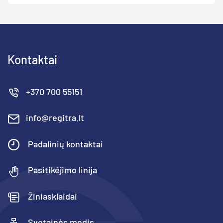
Kontaktai
+370 700 55151
info@regitra.lt
Padalinių kontaktai
Pasitikėjimo linija
Žiniasklaidai
Svetainės medis