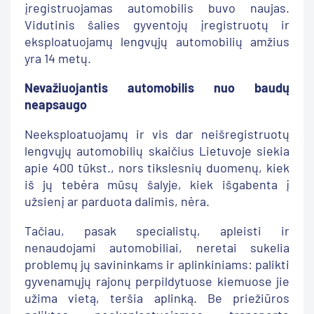
įregistruojamas automobilis buvo naujas.
Vidutinis šalies gyventojų įregistruotų ir
eksploatuojamų lengvųjų automobilių amžius
yra 14 metų.
Nevažiuojantis automobilis nuo baudų
neapsaugo
Neeksploatuojamų ir vis dar neišregistruotų
lengvųjų automobilių skaičius Lietuvoje siekia
apie 400 tūkst., nors tikslesnių duomenų, kiek
iš jų tebėra mūsų šalyje, kiek išgabenta į
užsienį ar parduota dalimis, nėra.
Tačiau, pasak specialistų, apleisti ir
nenaudojami automobiliai, neretai sukelia
problemų jų savininkams ir aplinkiniams: palikti
gyvenamųjų rajonų perpildytuose kiemuose jie
užima vietą, teršia aplinką. Be priežiūros