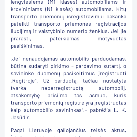
lengviesiems (M1 klasės) automobiliams ir
krovininiams (N1 klasės) automobiliams. Kitų
transporto priemonių išregistravimui pakanka
pateikti transporto priemonės registracijos
liudijimą ir valstybinio numerio ženklus. Jei jie
prarasti, pateikiamas motyvuotas
paaiškinimas.
„Jei nenaudojamas automobilis parduodamas,
būtina sudaryti pirkimo – pardavimo sutartį, o
savininko duomenų pasikeitimus įregistruoti
„Regitroje“. Už parduotą, tačiau nustatyta
tvarka neperregistruotą automobilį,
atsakomybę prisiima tas asmuo, kuris
transporto priemonių registre yra įregistruotas
kaip automobilio savininkas“,– pabrėžia L. K.
Jasūdis.
Pagal Lietuvoje galiojančius teisės aktus,