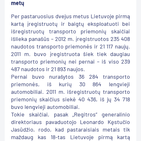
metų
Per pastaruosius dvejus metus Lietuvoje pirmą
kartą įregistruotų ir baigtų eksploatuoti bei
išregistruotų transporto priemonių skaičiai
išlieka panašūs – 2012 m. įregistruotos 235 408
naudotos transporto priemonės ir 21 117 naujų.
2011 m. buvo įregistruota šiek tiek daugiau
transporto priemonių nei pernai – iš viso 239
487 naudotos ir 21 893 naujos.
Pernai buvo nurašytos 36 284 transporto
priemonės, iš kurių 30 864 lengvieji
automobiliai. 2011 m. išregistruotų transporto
priemonių skaičius siekė 40 436, iš jų 34 718
buvo lengvieji automobiliai.
Tokie skaičiai, pasak „Regitros“ generalinio
direktoriaus pavaduotojo Leonardo Kęstučio
Jasūdžio, rodo, kad pastaraisiais metais tik
maždaug kas 18-tas Lietuvoje pirmą kartą