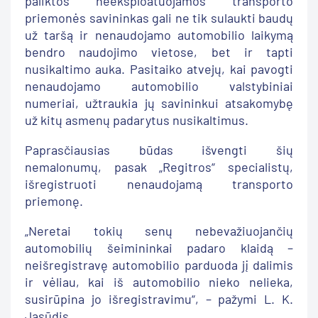
paliktos neeksploatuojamos transporto
priemonės savininkas gali ne tik sulaukti baudų
už taršą ir nenaudojamo automobilio laikymą
bendro naudojimo vietose, bet ir tapti
nusikaltimo auka. Pasitaiko atvejų, kai pavogti
nenaudojamo automobilio valstybiniai
numeriai, užtraukia jų savininkui atsakomybę
už kitų asmenų padarytus nusikaltimus.
Paprasčiausias būdas išvengti šių
nemalonumų, pasak „Regitros“ specialistų,
išregistruoti nenaudojamą transporto
priemonę.
„Neretai tokių senų nebevažiuojančių
automobilių šeimininkai padaro klaidą –
neišregistravę automobilio parduoda jį dalimis
ir vėliau, kai iš automobilio nieko nelieka,
susirūpina jo išregistravimu“, – pažymi L. K.
Jasūdis.