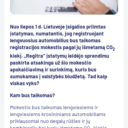
Nuo liepos 1 d. Lietuvoje įsigalios priimtas
įstatymas, numatantis, jog registruojant
lengvuosius automobilius bus taikomas
registracijos mokestis pagal jų išmetamą CO
2
kiekį. „Regitra“ įstatymų leidėjo sprendimu
paskirta atsakinga už šio mokesčio
apskaičiavimą ir surinkimą, kuris bus
sumokamas į valstybės biudžetą. Tad kaip
viskas vyks?
Kam bus taikomas?
Mokestis bus taikomas lengviesiems ir
lengviesiems krovininiams automobiliams
priklausomai nuo degalų rūšies ir jų
kombinacijų bei kurių išmetamo CO
kiekis