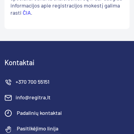
informacijos apie registracijos mokestį galima
rasti
ČIA
.
Kontaktai
+370 700 55151
info@regitra.lt
Padalinių kontaktai
Pasitikėjimo linija