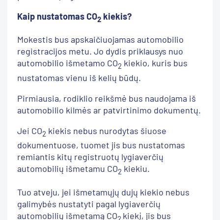
Kaip nustatomas CO
kiekis?
2
Mokestis bus apskaičiuojamas automobilio
registracijos metu. Jo dydis priklausys nuo
automobilio išmetamo CO
kiekio, kuris bus
2
nustatomas vienu iš kelių būdų.
Pirmiausia, rodiklio reikšmė bus naudojama iš
automobilio kilmės ar patvirtinimo dokumentų.
Jei CO
kiekis nebus nurodytas šiuose
2
dokumentuose, tuomet jis bus nustatomas
remiantis kitų registruotų lygiaverčių
automobilių išmetamu CO
kiekiu.
2
Tuo atveju, jei išmetamųjų dujų kiekio nebus
galimybės nustatyti pagal lygiaverčių
automobilių išmetamą CO
kiekį, jis bus
2