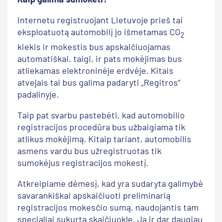
Internetu registruojant Lietuvoje prieš tai
eksploatuotą automobilį jo išmetamas CO
2
kiekis ir mokestis bus apskaičiuojamas
automatiškai, taigi, ir pats mokėjimas bus
atliekamas elektroninėje erdvėje. Kitais
atvejais tai bus galima padaryti „Regitros“
padalinyje.
Taip pat svarbu pastebėti, kad automobilio
registracijos procedūra bus užbaigiama tik
atlikus mokėjimą. Kitaip tariant, automobilis
asmens vardu bus užregistruotas tik
sumokėjus registracijos mokestį.
Atkreipiame dėmesį, kad yra sudaryta galimybė
savarankiškai apskaičiuoti preliminarią
registracijos mokesčio sumą, naudojantis tam
specialiai sukurta skaičiuokle. Ją ir dar daugiau