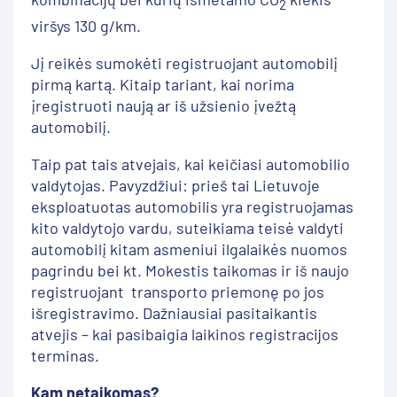
2
viršys 130 g/km.
Jį reikės sumokėti registruojant automobilį
pirmą kartą. Kitaip tariant, kai norima
įregistruoti naują ar iš užsienio įvežtą
automobilį.
Taip pat tais atvejais, kai keičiasi automobilio
valdytojas. Pavyzdžiui: prieš tai Lietuvoje
eksploatuotas automobilis yra registruojamas
kito valdytojo vardu, suteikiama teisė valdyti
automobilį kitam asmeniui ilgalaikės nuomos
pagrindu bei kt. Mokestis taikomas ir iš naujo
registruojant transporto priemonę po jos
išregistravimo. Dažniausiai pasitaikantis
atvejis – kai pasibaigia laikinos registracijos
terminas.
Kam netaikomas?