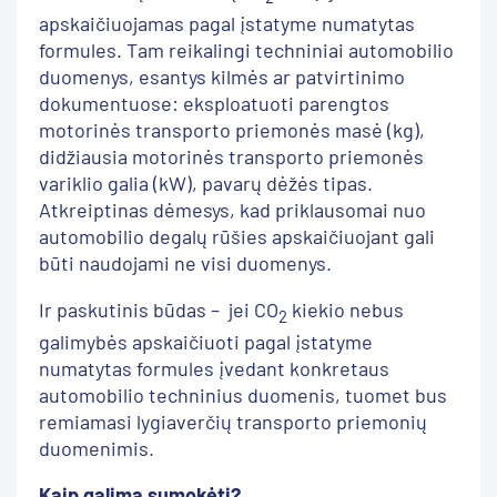
apskaičiuojamas pagal įstatyme numatytas
formules. Tam reikalingi techniniai automobilio
duomenys, esantys kilmės ar patvirtinimo
dokumentuose: eksploatuoti parengtos
motorinės transporto priemonės masė (kg),
didžiausia motorinės transporto priemonės
variklio galia (kW), pavarų dėžės tipas.
Atkreiptinas dėmesys, kad priklausomai nuo
automobilio degalų rūšies apskaičiuojant gali
būti naudojami ne visi duomenys.
Ir paskutinis būdas – jei CO
kiekio nebus
2
galimybės apskaičiuoti pagal įstatyme
numatytas formules įvedant konkretaus
automobilio techninius duomenis, tuomet bus
remiamasi lygiaverčių transporto priemonių
duomenimis.
Kaip galima sumokėti?