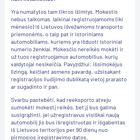
Yra numatytos tam tikros išimtys. Mokestis
nebus taikomas laikinai registruojamoms (iki
mėnesio) iš Lietuvos išvežamoms transporto
priemonėms, o taip pat ir istoriniams
automobiliams, kuriems yra išduoti istoriniai
numerio ženklai. Mokesčio nereikės mokėti ir
už tuos registruojamus automobilius, kurių
valdytojai nesikeičia. Pavyzdžiui: išsimokėjus
lizingą, keičiant asmens pavardę, užsisakant
registracijos liudijimo dublikatą vietoj prarasto
ar sugadinto ir pan.
Svarbu pastebėti, kad reeksporto atveju
sumokėti mokestį reikės, bet jį bus galima
susigrąžinti, jei užregistravus visiškai naują
automobilį jis bus išregistruotas ir išgabentas
iš Lietuvos teritorijos per 90 dienų nuo
pirmosios įregistravimo datos.