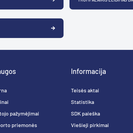
augos
Informacija
rna
Teisės aktai
inai
Statistika
tojo pažymėjimai
SDK paieška
porto priemonės
Viešieji pirkimai