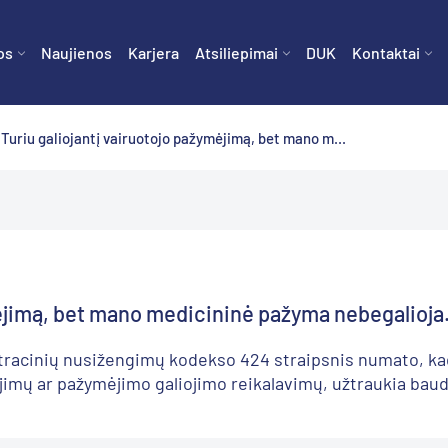
os
Naujienos
Karjera
Atsiliepimai
DUK
Kontaktai
Turiu galiojantį vairuotojo pažymėjimą, bet mano m...
ėjimą, bet mano medicininė pažyma nebegalioja. 
tracinių nusižengimų kodekso 424 straipsnis numato, kad
jimų ar pažymėjimo galiojimo reikalavimų, užtraukia baudą