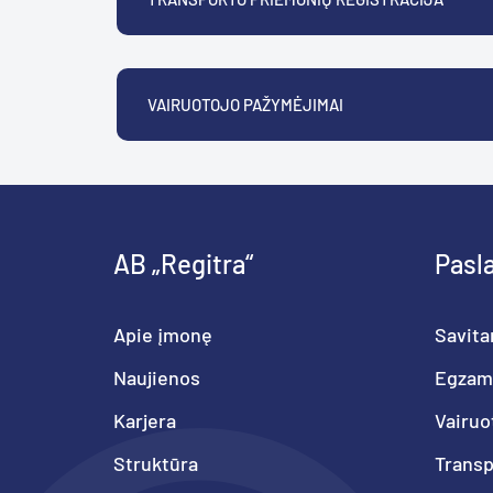
VAIRUOTOJO PAŽYMĖJIMAI
AB „Regitra“
Pasl
Apie įmonę
Savita
Naujienos
Egzam
Karjera
Vairuo
Struktūra
Trans