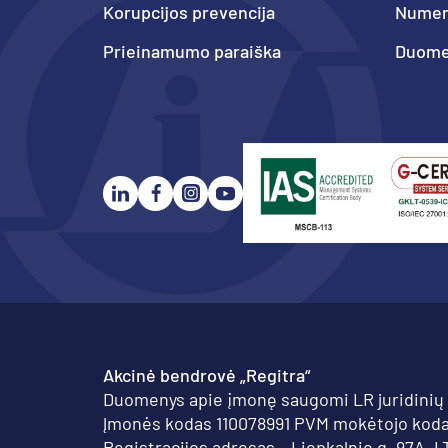
Korupcijos prevencija
Numeri
Prieinamumo paraiška
Duome
Akcinė bendrovė „Regitra“
Duomenys apie įmonę saugomi LR juridinių
Įmonės kodas 110078991 PVM mokėtojo koda
Registracijos adresas – Liepkalnio g. 97A, L