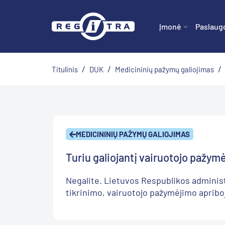
Įmonė
Paslaug
/
/
/
Titulinis
DUK
Medicininių pažymų galiojimas
MEDICININIŲ PAŽYMŲ GALIOJIMAS
Turiu galiojantį vairuotojo pažym
Negalite. Lietuvos Respublikos adminis
tikrinimo, vairuotojo pažymėjimo apribo