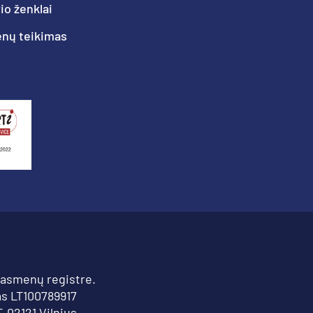
o ženklai
nų teikimas
 asmenų registre.
s LT100789917
T-02121 Vilnius