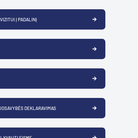
IZITUI Į PADALINĮ
UOSAVYBĖS DEKLARAVIMAS
ALYVAUTI EISME