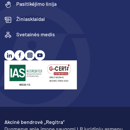
Pasitikėjimo linija
Žiniasklaidai
Svetainės medis
Akcinė bendrovė „Regitra“
Duomenys apie įmonę saugomi LR juridinių asmenų