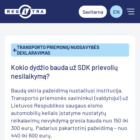
Savitarna
EN
TRANSPORTO PRIEMONIŲ NUOSAVYBĖS
DEKLARAVIMAS
Kokio dydžio bauda už SDK prievolių
nesilaikymą?
Baudą skiria pažeidimą nustačiusi institucija.
Transporto priemonės savininkui (valdytojui) už
Lietuvos Respublikos saugaus eismo
automobilių keliais įstatyme nustatytų
reikalavimų nevykdymą gresia bauda nuo 150 iki
300 eurų. Padarius pakartotinį pažeidimą – nuo
440 iki 600 eurų.