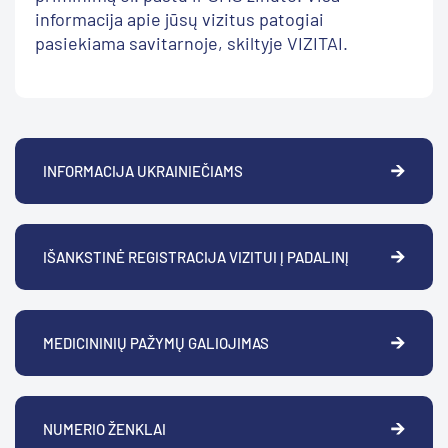
informacija apie jūsų vizitus patogiai
pasiekiama savitarnoje, skiltyje VIZITAI.
INFORMACIJA UKRAINIEČIAMS
IŠANKSTINĖ REGISTRACIJA VIZITUI Į PADALINĮ
MEDICININIŲ PAŽYMŲ GALIOJIMAS
NUMERIO ŽENKLAI