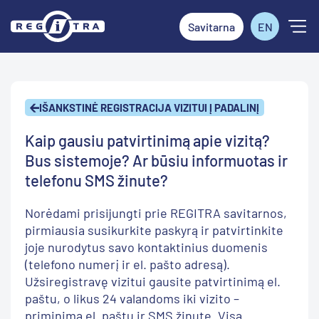
Savitarna
EN
IŠANKSTINĖ REGISTRACIJA VIZITUI Į PADALINĮ
Kaip gausiu patvirtinimą apie vizitą?
Bus sistemoje? Ar būsiu informuotas ir
telefonu SMS žinute?
Norėdami prisijungti prie REGITRA savitarnos,
pirmiausia susikurkite paskyrą ir patvirtinkite
joje nurodytus savo kontaktinius duomenis
(telefono numerį ir el. pašto adresą).
Užsiregistravę vizitui gausite patvirtinimą el.
paštu, o likus 24 valandoms iki vizito –
priminimą el. paštu ir SMS žinute. Visa