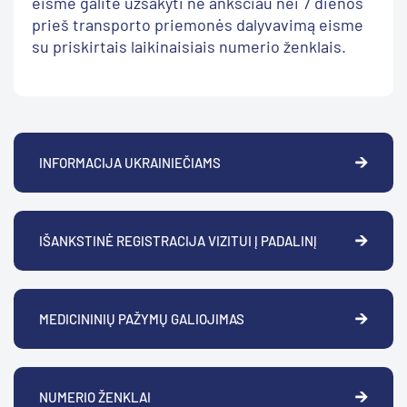
eisme galite užsakyti ne anksčiau nei 7 dienos
prieš transporto priemonės dalyvavimą eisme
su priskirtais laikinaisiais numerio ženklais.
INFORMACIJA UKRAINIEČIAMS
IŠANKSTINĖ REGISTRACIJA VIZITUI Į PADALINĮ
MEDICININIŲ PAŽYMŲ GALIOJIMAS
NUMERIO ŽENKLAI