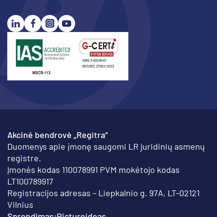
Akcinė bendrovė „Regitra“
Duomenys apie įmonę saugomi LR juridinių asmenų
registre.
Įmonės kodas 110078991 PVM mokėtojo kodas
LT100789917
Registracijos adresas – Liepkalnio g. 97A, LT-02121
Vilnius
Sprendimas:
Pictureideas