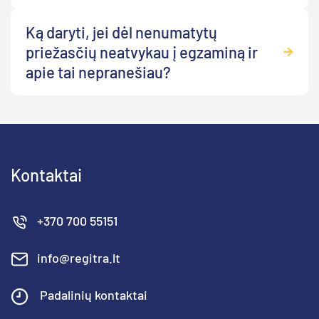
Ką daryti, jei dėl nenumatytų
priežasčių neatvykau į egzaminą ir
apie tai nepranešiau?
Kontaktai
+370 700 55151
info@regitra.lt
Padalinių kontaktai